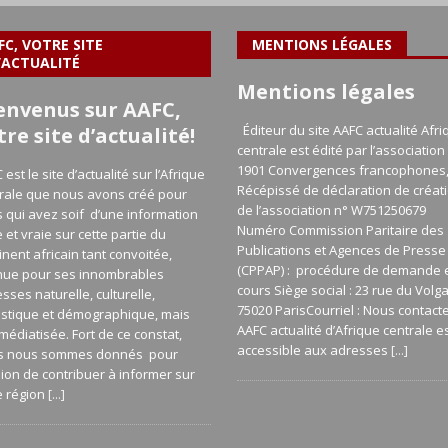
FC, VOTRE SITE
MENTIONS LÉGALES
’ACTUALITÉ
Mentions légales
envenus sur AAFC,
Éditeur du site AAFC actualité Afri
tre site d’actualité!
centrale est édité par l’association 
1901 Convergences francophones
 est le site d’actualité sur l’Afrique
Récépissé de déclaration de créat
rale que nous avons créé pour
de l’association n° W751250679
 qui avez soif d’une information
Numéro Commission Paritaire des
e et vraie sur cette partie du
Publications et Agences de Presse
inent africain tant convoitée,
(CPPAP) : procédure de demande 
nue pour ses innombrables
cours Siège social : 23 rue du Volg
esses naturelle, culturelle,
75020 ParisCourriel : Nous contact
istique et démographique, mais
AAFC actualité d’Afrique centrale e
médiatisée. Fort de ce constat,
accessible aux adresses
[...]
s nous sommes donnés pour
ion de contribuer à informer sur
e région
[...]