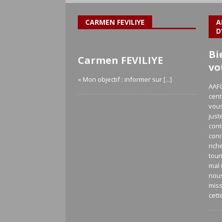
CARMEN FEVILIYE
A
D
Bi
Carmen FEVILIYE
vo
« Mon objectif : informer sur
[...]
AAFC
cent
vous
just
cont
con
rich
tour
mal 
nou
miss
cett