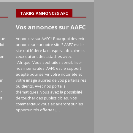
TARIFS ANNONCES AFC
Vos annonces sur AAFC
que
Annoncez sur AAFC ! Pourquoi devenir
loi
annonceur sur notre site ? AAFC est le
,
site qui fédère la diaspora africaine et
ion
ceux qui ont des attaches avec
l’Afrique. Vous souhaitez sensibiliser
nos internautes, AAFC est le support
adapté pour servir votre notoriété et
en
votre image auprès de vos partenaires
a
ou clients. Avec nos portails
er
thématiques, vous avez la possibilité
st
de toucher des publics ciblés. Nos
commerciaux vous éclaireront sur les
opportunités offertes
[...]