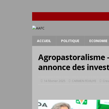
ACCUEIL
POLITIQUE
ECONOMIE
Agropastoralisme 
annonce des inves
14 février 2025
CARMEN FEVILIYE
Cre