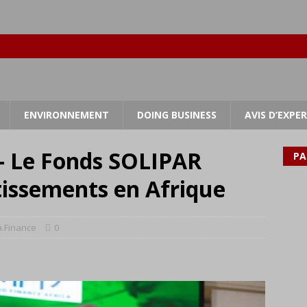
ENVIRONNEMENT
DOING BUSINESS
AVIS D’EXPE
– Le Fonds SOLIPAR
PA
tissements en Afrique
a.Finance
0