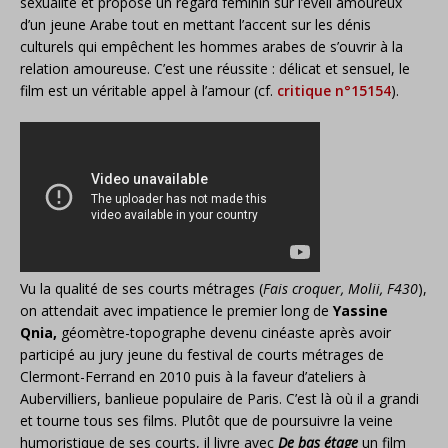
sexualité et propose un regard féminin sur l’éveil amoureux
d’un jeune Arabe tout en mettant l’accent sur les dénis
culturels qui empêchent les hommes arabes de s’ouvrir à la
relation amoureuse. C’est une réussite : délicat et sensuel, le
film est un véritable appel à l’amour (cf.
critique n°15154
).
Vu la qualité de ses courts métrages (
Fais croquer, Molii, F430
),
on attendait avec impatience le premier long de
Yassine
Qnia,
géomètre-topographe devenu cinéaste après avoir
participé au jury jeune du festival de courts métrages de
Clermont-Ferrand en 2010 puis à la faveur d’ateliers à
Aubervilliers, banlieue populaire de Paris. C’est là où il a grandi
et tourne tous ses films. Plutôt que de poursuivre la veine
humoristique de ses courts, il livre avec
De bas étage
un film