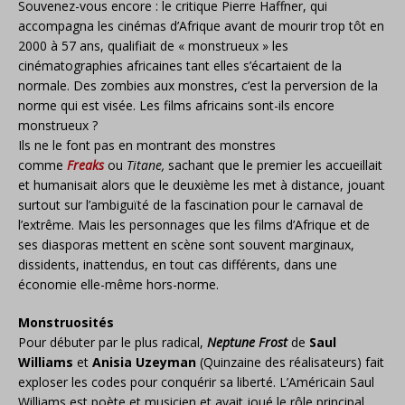
Souvenez-vous encore : le critique Pierre Haffner, qui
accompagna les cinémas d’Afrique avant de mourir trop tôt en
2000 à 57 ans, qualifiait de « monstrueux » les
cinématographies africaines tant elles s’écartaient de la
normale. Des zombies aux monstres, c’est la perversion de la
norme qui est visée. Les films africains sont-ils encore
monstrueux ?
Ils ne le font pas en montrant des monstres
comme
Freaks
ou
Titane,
sachant que le premier les accueillait
et humanisait alors que le deuxième les met à distance, jouant
surtout sur l’ambiguïté de la fascination pour le carnaval de
l’extrême. Mais les personnages que les films d’Afrique et de
ses diasporas mettent en scène sont souvent marginaux,
dissidents, inattendus, en tout cas différents, dans une
économie elle-même hors-norme.
Monstruosités
Pour débuter par le plus radical,
Neptune Frost
de
Saul
Williams
et
Anisia Uzeyman
(Quinzaine des réalisateurs) fait
exploser les codes pour conquérir sa liberté. L’Américain Saul
Williams est poète et musicien et avait joué le rôle principal