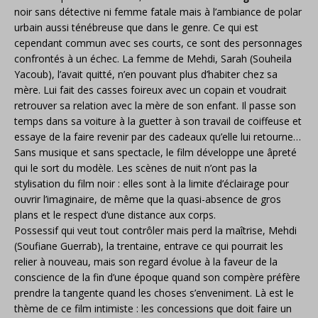
noir sans détective ni femme fatale mais à l’ambiance de polar
urbain aussi ténébreuse que dans le genre. Ce qui est
cependant commun avec ses courts, ce sont des personnages
confrontés à un échec. La femme de Mehdi, Sarah (Souheila
Yacoub), l’avait quitté, n’en pouvant plus d’habiter chez sa
mère. Lui fait des casses foireux avec un copain et voudrait
retrouver sa relation avec la mère de son enfant. Il passe son
temps dans sa voiture à la guetter à son travail de coiffeuse et
essaye de la faire revenir par des cadeaux qu’elle lui retourne…
Sans musique et sans spectacle, le film développe une âpreté
qui le sort du modèle. Les scènes de nuit n’ont pas la
stylisation du film noir : elles sont à la limite d’éclairage pour
ouvrir l’imaginaire, de même que la quasi-absence de gros
plans et le respect d’une distance aux corps.
Possessif qui veut tout contrôler mais perd la maîtrise, Mehdi
(Soufiane Guerrab), la trentaine, entrave ce qui pourrait les
relier à nouveau, mais son regard évolue à la faveur de la
conscience de la fin d’une époque quand son compère préfère
prendre la tangente quand les choses s’enveniment. Là est le
thème de ce film intimiste : les concessions que doit faire un