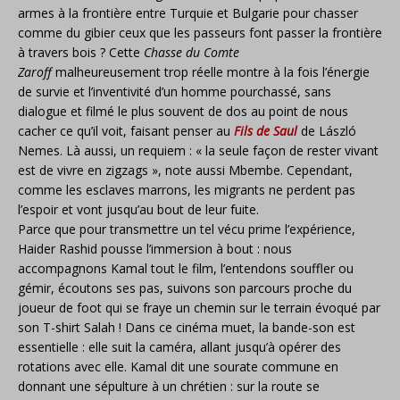
armes à la frontière entre Turquie et Bulgarie pour chasser
comme du gibier ceux que les passeurs font passer la frontière
à travers bois ? Cette
Chasse du Comte
Zaroff
malheureusement trop réelle montre à la fois l’énergie
de survie et l’inventivité d’un homme pourchassé, sans
dialogue et filmé le plus souvent de dos au point de nous
cacher ce qu’il voit, faisant penser au
Fils de Saul
de László
Nemes. Là aussi, un requiem : « la seule façon de rester vivant
est de vivre en zigzags », note aussi Mbembe. Cependant,
comme les esclaves marrons, les migrants ne perdent pas
l’espoir et vont jusqu’au bout de leur fuite.
Parce que pour transmettre un tel vécu prime l’expérience,
Haider Rashid pousse l’immersion à bout : nous
accompagnons Kamal tout le film, l’entendons souffler ou
gémir, écoutons ses pas, suivons son parcours proche du
joueur de foot qui se fraye un chemin sur le terrain évoqué par
son T-shirt Salah ! Dans ce cinéma muet, la bande-son est
essentielle : elle suit la caméra, allant jusqu’à opérer des
rotations avec elle. Kamal dit une sourate commune en
donnant une sépulture à un chrétien : sur la route se