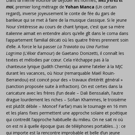
Dans la même volonté de déjouer les normes,
Mes frères et
moi
, premier long métrage
de
Yohan Manca
(Un certain
regard),
inverse joyeusement le conte de fée du gars de
banlieue qui se met à faire de la musique classique. Si le jeune
Nour s’intéresse au cours de chant lyrique, c’est que sa mère
italienne aimait en entendre alors qu’elle gît dans le coma dans
l’appartement familial décati où les quatre frères prennent soin
d’elle. A force le lui passer
La Traviata
ou
Una Furtiva
Lagrima
(L’élixir d’amour) de Gaetano Donizetti, il connaît les
textes et mélodies par cœur. Cela n’échappe pas à la
chanteuse lyrique (Judith Chemla) qui anime l’atelier à la MJC
durant les vacances, où Nour (remarquable Maël Rouin-
Berrandou) est coincé pour des « travaux d’intérêt général »
(sanction proposée suite à infraction). On est certes dans la
caricature avec les frères (l’un deale – Dali Benssalah, l’autre
drague lourdement les riches – Sofian Khammes, le troisième
est plutôt débile – Moncef Farfar) mais le tournage en 16 mm
et les plans fixes permettent une approche solaire et poétique
qui contredit l’approche habituelle du milieu. On ne sait ni où
on est ni à quelle époque (pas de téléphones portables…) : ce
qui importe est la rencontre improbable et belle d’un jeune