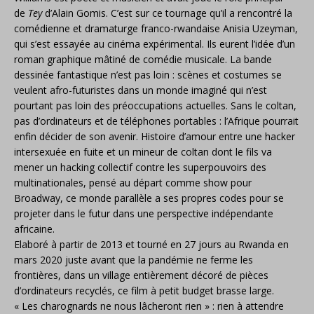
de
Tey
d’Alain Gomis. C’est sur ce tournage qu’il a rencontré la
comédienne et dramaturge franco-rwandaise Anisia Uzeyman,
qui s’est essayée au cinéma expérimental. Ils eurent l’idée d’un
roman graphique mâtiné de comédie musicale. La bande
dessinée fantastique n’est pas loin : scènes et costumes se
veulent afro-futuristes dans un monde imaginé qui n’est
pourtant pas loin des préoccupations actuelles. Sans le coltan,
pas d’ordinateurs et de téléphones portables : l’Afrique pourrait
enfin décider de son avenir. Histoire d’amour entre une hacker
intersexuée en fuite et un mineur de coltan dont le fils va
mener un hacking collectif contre les superpouvoirs des
multinationales, pensé au départ comme show pour
Broadway, ce monde parallèle a ses propres codes pour se
projeter dans le futur dans une perspective indépendante
africaine.
Elaboré à partir de 2013 et tourné en 27 jours au Rwanda en
mars 2020 juste avant que la pandémie ne ferme les
frontières, dans un village entièrement décoré de pièces
d’ordinateurs recyclés, ce film à petit budget brasse large.
« Les charognards ne nous lâcheront rien » : rien à attendre