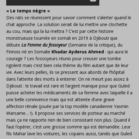
« Le temps nègre »
Des rats se réunissent pour savoir comment s’alerter quand le
chat approche. La solution serait de lui mettre une clochette
au cou, mais qui la lui mettra ? C’est par cette histoire
monstrueuse tournée en somali en 2019 à Djibouti que
débute
La Femme du fossoyeur
(Semaine de la critique), du
Finnois né en Somalie
Khadar Ayderus Ahmed
: qui aura le
courage ? Les fossoyeurs réunis pour creuser une tombe
rigolent mais c’est bien cela thème du film autant que de leur
vie. Avec leurs pelles, ils se pressent aux abords de l’hôpital
dans l’attente des morts à enterrer. On ne meurt pas assez à
Djibouti : le travail est rare et l’argent manque pour que Guled
puisse acheter les médicaments de sa femme avec laquelle il a
une belle connivence mais qui est atteinte d’une grave
affection rénale (jouée par la top modèle canadienne Yasmin
Warsame… !). Il propose ses services de porteur au marché
mais ça ne rapporte rien de bien consistant non plus. Quand il
faut l’opérer, c’est une grosse somme qui est demandée. Leur
fils Mahar lave les voitures, les copains aussi, tandis que Guled