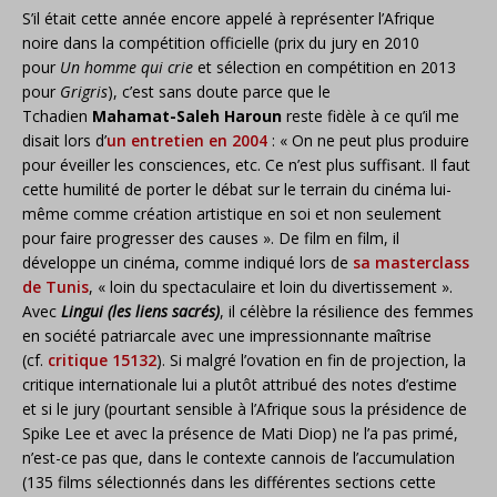
S’il était cette année encore appelé à représenter l’Afrique
noire dans la compétition officielle (prix du jury en 2010
pour
Un homme qui crie
et sélection en compétition en 2013
pour
Grigris
), c’est sans doute parce que le
Tchadien
Mahamat-Saleh Haroun
reste fidèle à ce qu’il me
disait lors d’
un entretien en 2004
: « On ne peut plus produire
pour éveiller les consciences, etc. Ce n’est plus suffisant. Il faut
cette humilité de porter le débat sur le terrain du cinéma lui-
même comme création artistique en soi et non seulement
pour faire progresser des causes ». De film en film, il
développe un cinéma, comme indiqué lors de
sa masterclass
de Tunis
, « loin du spectaculaire et loin du divertissement ».
Avec
Lingui (les liens sacrés)
,
il célèbre la résilience des femmes
en société patriarcale avec une impressionnante maîtrise
(cf.
critique 15132
). Si malgré l’ovation en fin de projection, la
critique internationale lui a plutôt attribué des notes d’estime
et si le jury (pourtant sensible à l’Afrique sous la présidence de
Spike Lee et avec la présence de Mati Diop) ne l’a pas primé,
n’est-ce pas que, dans le contexte cannois de l’accumulation
(135 films sélectionnés dans les différentes sections cette