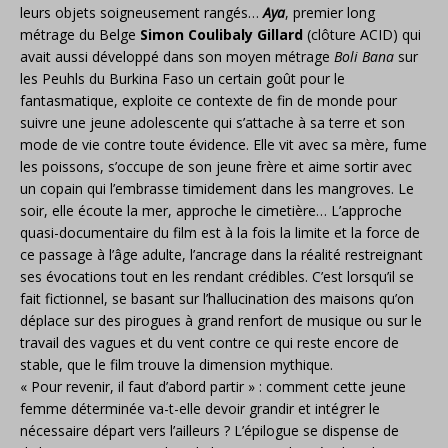
leurs objets soigneusement rangés…
Aya
, premier long
métrage du Belge
Simon Coulibaly Gillard
(clôture ACID) qui
avait aussi développé dans son moyen métrage
Boli Bana
sur
les Peuhls du Burkina Faso un certain goût pour le
fantasmatique, exploite ce contexte de fin de monde pour
suivre une jeune adolescente qui s’attache à sa terre et son
mode de vie contre toute évidence. Elle vit avec sa mère, fume
les poissons, s’occupe de son jeune frère et aime sortir avec
un copain qui l’embrasse timidement dans les mangroves. Le
soir, elle écoute la mer, approche le cimetière… L’approche
quasi-documentaire du film est à la fois la limite et la force de
ce passage à l’âge adulte, l’ancrage dans la réalité restreignant
ses évocations tout en les rendant crédibles. C’est lorsqu’il se
fait fictionnel, se basant sur l’hallucination des maisons qu’on
déplace sur des pirogues à grand renfort de musique ou sur le
travail des vagues et du vent contre ce qui reste encore de
stable, que le film trouve la dimension mythique.
« Pour revenir, il faut d’abord partir » : comment cette jeune
femme déterminée va-t-elle devoir grandir et intégrer le
nécessaire départ vers l’ailleurs ? L’épilogue se dispense de