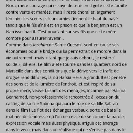
Nora, mère courage qui essaye de tenir en dignité cette famille
contre vents et marées, mais il reste choral et largement
féminin : les sœurs et leurs amies tiennent le haut du pavé
tandis que le fils aîné est en prison et que le benjamin est un
Narcisse inactif. C’est pourtant sur ses fils que cette mère
compte pour assurer l’avenir…
Comme dans
Ibrahim
de Samir Guesmi, sont en cause ses
économies pour le bridge qui lui permettrait de mordre dans la
vie autrement, mais « tant que je suis debout, je resterai
solide », dit-elle. Le film a été tourné dans les quartiers nord de
Marseille dans des conditions que la dérive vers le trafic de
drogue rend difficiles, là où Hafsia Herzi a grandi. Il est pénétré
des sons et de la lumière de l’endroit, et est inspiré de sa
propre mère, veuve faisant des ménages, incarnée par Halima
Benhamed, non-professionnelle rencontrée à l’occasion du
casting de sa fille Sabrina qui aura le rôle de sa fille Sabrah
dans le film ! Le flot des échanges verbaux, sorte de bataille
matinée de tendresse où l’on ne cesse de se couper la parole,
expression vocale mais aussi physique, irrigue cet ancrage
dans le vécu, mais dans un réalisme qui ne s’enlise pas dans le