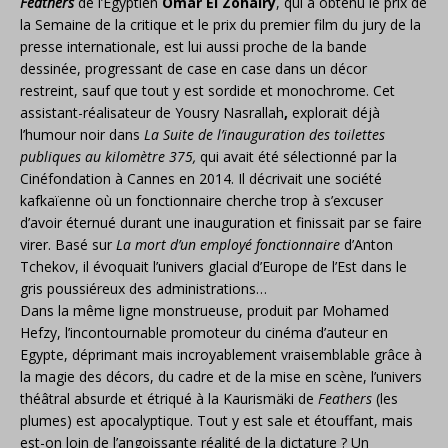
Feathers
de l’Egyptien
Omar El Zohairy
, qui a obtenu le prix de
la Semaine de la critique et le prix du premier film du jury de la
presse internationale, est lui aussi proche de la bande
dessinée, progressant de case en case dans un décor
restreint, sauf que tout y est sordide et monochrome. Cet
assistant-réalisateur de Yousry Nasrallah
,
explorait déjà
l’humour noir dans
La Suite de l’inauguration des toilettes
publiques au kilomètre 375,
qui avait été sélectionné par la
Cinéfondation à Cannes en 2014. Il décrivait une société
kafkaïenne où un fonctionnaire cherche trop à s’excuser
d’avoir éternué durant une inauguration et finissait par se faire
virer. Basé sur
La mort d’un employé fonctionnaire
d’Anton
Tchekov, il évoquait l’univers glacial d’Europe de l’Est dans le
gris poussiéreux des administrations…
Dans la même ligne monstrueuse, produit par Mohamed
Hefzy, l’incontournable promoteur du cinéma d’auteur en
Egypte, déprimant mais incroyablement vraisemblable grâce à
la magie des décors, du cadre et de la mise en scène, l’univers
théâtral absurde et étriqué à la Kaurismäki de
Feathers
(les
plumes) est apocalyptique. Tout y est sale et étouffant, mais
est-on loin de l’angoissante réalité de la dictature ? Un