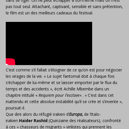
sans se figer. On ne peut échapper à soi-même mais on n’est
pas tout seul. Attachant, captivant, sensible et sans prétention,
le film est un des meilleurs cadeaux du festival.
C’est comme s’il fallait s’éloigner de ce qu’on est pour négocier
les virages de la vie. « Le sujet fantomal doit à chaque fois
s’échapper de lui-même et se laisser emporter par le flux du
temps et des accidents », écrit Achille Mbembe dans un
chapitre intitulé «
Requiem pour l’esclave
« . « C’est dans cet
inattendu et cette absolue instabilité qu’il se crée et s’invente »,
poursuit-il.
Que dire alors du réfugié irakien d’
Europa,
de l’italo-
irakien
Haider Rashid
(Quinzaine des réalisateurs), confronté
à ces « chasseurs de migrants » virilistes qui prennent les