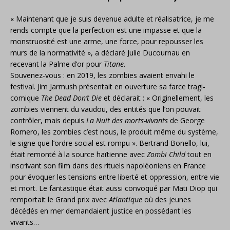
« Maintenant que je suis devenue adulte et réalisatrice, je me
rends compte que la perfection est une impasse et que la
monstruosité est une arme, une force, pour repousser les
murs de la normativité », a déclaré Julie Ducournau en
recevant la Palme d’or pour
Titane
.
Souvenez-vous : en 2019, les zombies avaient envahi le
festival. Jim Jarmush présentait en ouverture sa farce tragi-
comique
The Dead Don’t Die
et déclarait : « Originellement, les
zombies viennent du vaudou, des entités que l’on pouvait
contrôler, mais depuis
La Nuit des morts-vivants
de George
Romero, les zombies c’est nous, le produit même du système,
le signe que l’ordre social est rompu ». Bertrand Bonello, lui,
était remonté à la source haïtienne avec
Zombi Child
tout en
inscrivant son film dans des rituels napoléoniens en France
pour évoquer les tensions entre liberté et oppression, entre vie
et mort. Le fantastique était aussi convoqué par Mati Diop qui
remportait le Grand prix avec
Atlantique
où des jeunes
décédés en mer demandaient justice en possédant les
vivants…