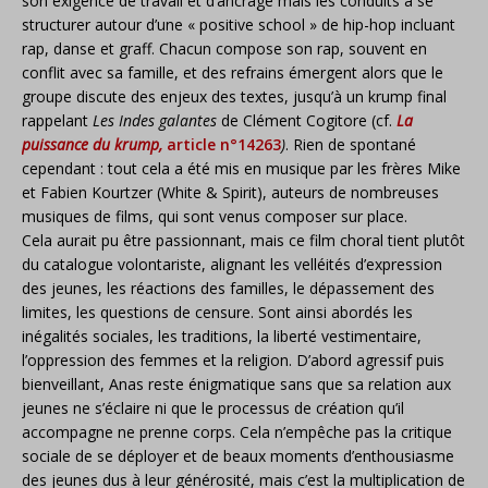
son exigence de travail et d’ancrage mais les conduits à se
structurer autour d’une « positive school » de hip-hop incluant
rap, danse et graff. Chacun compose son rap, souvent en
conflit avec sa famille, et des refrains émergent alors que le
groupe discute des enjeux des textes, jusqu’à un krump final
rappelant
Les Indes galantes
de Clément Cogitore (cf.
La
puissance du krump,
article n°14263
)
. Rien de spontané
cependant : tout cela a été mis en musique par les frères Mike
et Fabien Kourtzer (White & Spirit), auteurs de nombreuses
musiques de films, qui sont venus composer sur place.
Cela aurait pu être passionnant, mais ce film choral tient plutôt
du catalogue volontariste, alignant les velléités d’expression
des jeunes, les réactions des familles, le dépassement des
limites, les questions de censure. Sont ainsi abordés les
inégalités sociales, les traditions, la liberté vestimentaire,
l’oppression des femmes et la religion. D’abord agressif puis
bienveillant, Anas reste énigmatique sans que sa relation aux
jeunes ne s’éclaire ni que le processus de création qu’il
accompagne ne prenne corps. Cela n’empêche pas la critique
sociale de se déployer et de beaux moments d’enthousiasme
des jeunes dus à leur générosité, mais c’est la multiplication de