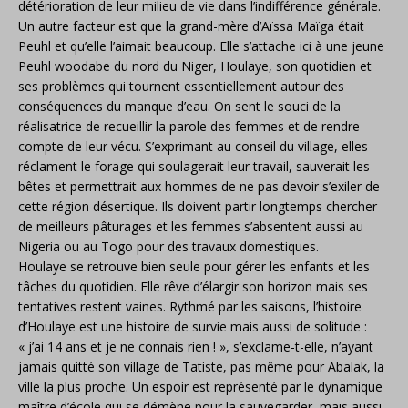
détérioration de leur milieu de vie dans l’indifférence générale.
Un autre facteur est que la grand-mère d’Aïssa Maïga était
Peuhl et qu’elle l’aimait beaucoup. Elle s’attache ici à une jeune
Peuhl woodabe du nord du Niger, Houlaye, son quotidien et
ses problèmes qui tournent essentiellement autour des
conséquences du manque d’eau. On sent le souci de la
réalisatrice de recueillir la parole des femmes et de rendre
compte de leur vécu. S’exprimant au conseil du village, elles
réclament le forage qui soulagerait leur travail, sauverait les
bêtes et permettrait aux hommes de ne pas devoir s’exiler de
cette région désertique. Ils doivent partir longtemps chercher
de meilleurs pâturages et les femmes s’absentent aussi au
Nigeria ou au Togo pour des travaux domestiques.
Houlaye se retrouve bien seule pour gérer les enfants et les
tâches du quotidien. Elle rêve d’élargir son horizon mais ses
tentatives restent vaines. Rythmé par les saisons, l’histoire
d’Houlaye est une histoire de survie mais aussi de solitude :
« j’ai 14 ans et je ne connais rien ! », s’exclame-t-elle, n’ayant
jamais quitté son village de Tatiste, pas même pour Abalak, la
ville la plus proche. Un espoir est représenté par le dynamique
maître d’école qui se démène pour la sauvegarder, mais aussi