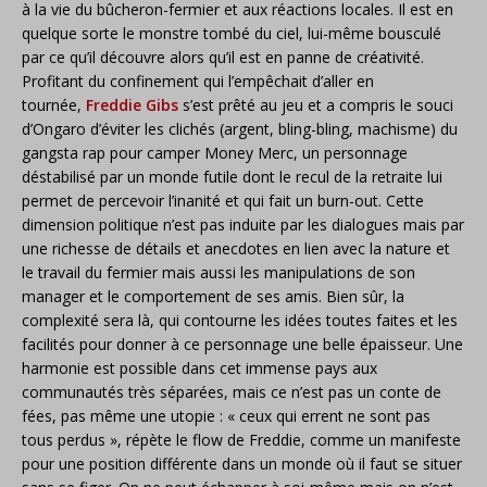
à la vie du bûcheron-fermier et aux réactions locales. Il est en
quelque sorte le monstre tombé du ciel, lui-même bousculé
par ce qu’il découvre alors qu’il est en panne de créativité.
Profitant du confinement qui l’empêchait d’aller en
tournée,
Freddie Gibs
s’est prêté au jeu et a compris le souci
d’Ongaro d’éviter les clichés (argent, bling-bling, machisme) du
gangsta rap pour camper Money Merc, un personnage
déstabilisé par un monde futile dont le recul de la retraite lui
permet de percevoir l’inanité et qui fait un burn-out. Cette
dimension politique n’est pas induite par les dialogues mais par
une richesse de détails et anecdotes en lien avec la nature et
le travail du fermier mais aussi les manipulations de son
manager et le comportement de ses amis. Bien sûr, la
complexité sera là, qui contourne les idées toutes faites et les
facilités pour donner à ce personnage une belle épaisseur. Une
harmonie est possible dans cet immense pays aux
communautés très séparées, mais ce n’est pas un conte de
fées, pas même une utopie : « ceux qui errent ne sont pas
tous perdus », répète le flow de Freddie, comme un manifeste
pour une position différente dans un monde où il faut se situer