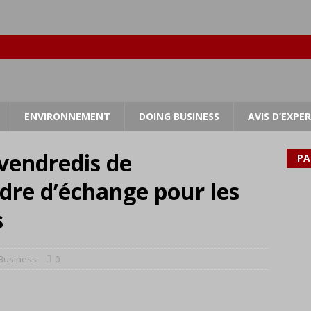
ENVIRONNEMENT
DOING BUSINESS
AVIS D’EXPE
“vendredis de
PA
adre d’échange pour les
s
Business
0