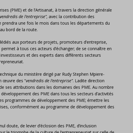
ses (PME) et de l’Artisanat, à travers la direction générale
vendredis de l’entreprise”,
avec la contribution des
 se prendra une fois le mois dans tous les départements du
au bord de la route.
dédiés aux porteurs de projets, promoteurs d’entreprise,
 permet à tous ces acteurs d’échanger; de se connaître en
investisseurs et des experts dans différents secteurs
trepreneuriat.
technique du ministère dirigé par Rudy Stephen Mpiere-
n œuvre des “
vendredis de l’entreprise”
. Ladite direction
ice de ses attributions dans les domaines des PME. Au nombre
e développement des PME dans tous les secteurs d’activités
 et les programmes de développement des PME; émettre les
treprises, conformément au programme de développement des
nul doute, de levier d’éclosion des PME, d’inclusion
le triomphe de la culture de l’entrepreneuriat sur celle de