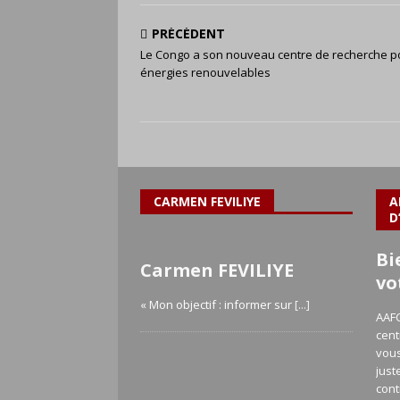
PRÉCÉDENT
Le Congo a son nouveau centre de recherche p
énergies renouvelables
CARMEN FEVILIYE
A
D
Bi
Carmen FEVILIYE
vo
« Mon objectif : informer sur
[...]
AAFC
cent
vous
just
cont