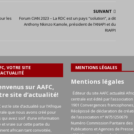
SUIVANT
our les
Forum CIAN 2023 – La RDC est un pays “solution”, a dit
Anthony Nkinzo Kamole, président de l’ANAPI et du
RIAFPI
FC, VOTRE SITE
MENTIONS LÉGALES
’ACTUALITÉ
Mentions légales
envenus sur AAFC,
Éditeur du site AAFC actualité Afri
tre site d’actualité!
centrale est édité par l’association 
1901 Convergences francophones
 est le site d’actualité sur l’Afrique
Récépissé de déclaration de créat
rale que nous avons créé pour
de l’association n° W751250679
 qui avez soif d’une information
Numéro Commission Paritaire des
e et vraie sur cette partie du
Publications et Agences de Presse
inent africain tant convoitée,