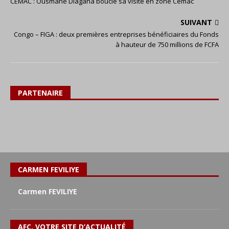
CEMAC : Ousmane Diagana boucle sa visite en zone Cemac
SUIVANT
Congo – FIGA : deux premières entreprises bénéficiaires du Fonds
à hauteur de 750 millions de FCFA
PARTENAIRE
CARMEN FEVILIYE
Carmen FEVILIYE
AFC, VOTRE SITE D’ACTUALITÉ