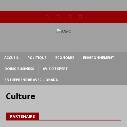
ACCUEIL
POLITIQUE
ECONOMIE
ENVIRONNEMENT
DOING BUSINESS
AVIS D’EXPERT
ENTREPRENDRE AVEC L’OHADA
Culture
PARTENAIRE