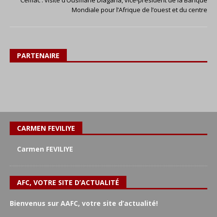
Cemac : visite d’Ousmane Diagana, vice-président de la Banque
Mondiale pour l’Afrique de l’ouest et du centre
PARTENAIRE
CARMEN FEVILIYE
Carmen FEVILIYE
AFC, VOTRE SITE D’ACTUALITÉ
Bienvenus sur AAFC, votre site d’actualité!