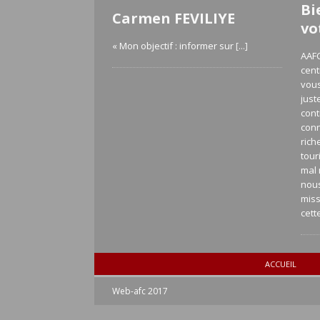
Bi
Carmen FEVILIYE
vo
« Mon objectif : informer sur
[...]
AAFC
cent
vous
just
cont
con
rich
tour
mal 
nou
miss
cett
ACCUEIL
Web-afc 2017