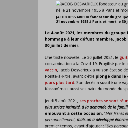
JACOB DESVARIEUX fondateur du groupe 
21 novembre 1955 à Paris et mort le 30 j
Le 4 août 2021, les membres du groupe K
hommage à leur défunt membre, Jacob D
30 juillet dernier.
Une triste nouvelle. Le 30 juillet 2021, le
guit
contamination à la Covid-19. Fragilisé par le 
vaccin
, Jacob Desvarieux a vu son état se dé
Pointe-à-Pitre, avant d’être
plongé dans le
jours plus tard
. Son décès a suscité une va
Kassav’ mais aussi ses pairs du monde du s
Jeudi 5 août 2021,
ses proches se sont réu
plus stricte intimité, à la demande de la famill
émouvant à cette occasion.
“
Mes frères 
personnellement,
mais on a développé énormé
premier temps, avant d’ajouter : “
Des personn