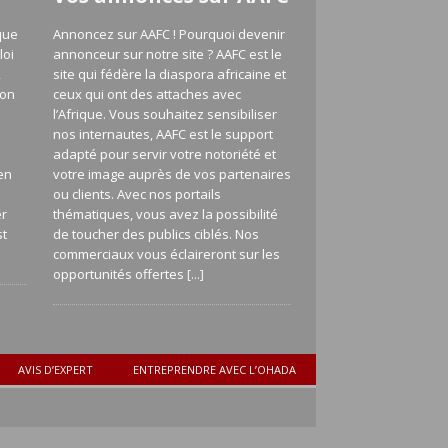
que
Annoncez sur AAFC ! Pourquoi devenir
loi
annonceur sur notre site ? AAFC est le
,
site qui fédère la diaspora africaine et
ion
ceux qui ont des attaches avec
l’Afrique. Vous souhaitez sensibiliser
nos internautes, AAFC est le support
adapté pour servir votre notoriété et
en
votre image auprès de vos partenaires
a
ou clients. Avec nos portails
er
thématiques, vous avez la possibilité
st
de toucher des publics ciblés. Nos
commerciaux vous éclaireront sur les
opportunités offertes
[...]
AVIS D’EXPERT
ENTREPRENDRE AVEC L’OHADA