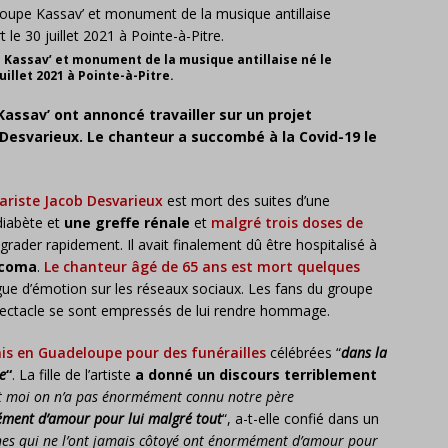
Kassav’ et monument de la musique antillaise né le
uillet 2021 à Pointe-à-Pitre.
assav’ ont annoncé travailler sur un projet
esvarieux. Le chanteur a succombé à la Covid-19 le
ariste Jacob Desvarieux
est mort des suites d’une
diabète et
une greffe rénale
et
malgré trois doses de
grader rapidement. Il avait finalement dû être hospitalisé à
 coma
.
Le chanteur âgé de 65 ans est mort quelques
gue d’émotion sur les réseaux sociaux. Les fans du groupe
pectacle se sont empressés de lui rendre hommage.
nis en Guadeloupe pour des funérailles
célébrées “
dans la
e
“
. La fille de l’artiste
a donné un discours terriblement
et moi on n’a pas énormément connu notre père
ment d’amour pour lui malgré tout
“, a-t-elle confié dans un
es qui ne l’ont jamais côtoyé ont énormément d’amour pour