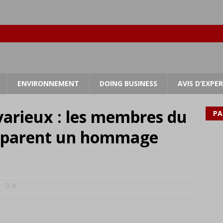
ENVIRONNEMENT
DOING BUSINESS
AVIS D’EXPE
varieux : les membres du
PA
réparent un hommage
0