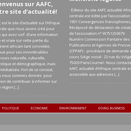
envenus sur AAFC,
Éditeur du site AAFC actualité Afri
tre site d’actualité!
centrale est édité par l’association 
1901 Convergences francophones
 est le site d’actualité sur l’Afrique
Récépissé de déclaration de créat
rale que nous avons créé pour
de l’association n° W751250679
 qui avez soif d’une information
Numéro Commission Paritaire des
e et vraie sur cette partie du
Publications et Agences de Presse
inent africain tant convoitée,
(CPPAP) : procédure de demande 
nue pour ses innombrables
cours Siège social : 23 rue du Volg
esses naturelle, culturelle,
75020 ParisCourriel : Nous contact
istique et démographique, mais
AAFC actualité d’Afrique centrale e
médiatisée. Fort de ce constat,
accessible aux adresses
[...]
s nous sommes donnés pour
ion de contribuer à informer sur
e région
[...]
POLITIQUE
ECONOMIE
ENVIRONNEMENT
DOING BUSINESS