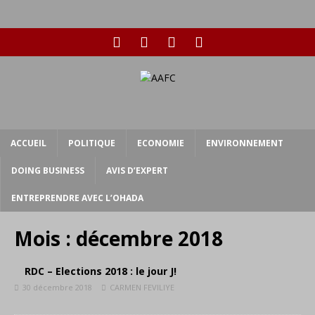
ACCUEIL
POLITIQUE
ECONOMIE
ENVIRONNEMENT
DOING BUSINESS
AVIS D’EXPERT
ENTREPRENDRE AVEC L’OHADA
Mois :
décembre 2018
RDC – Elections 2018 : le jour J!
30 décembre 2018
CARMEN FEVILIYE