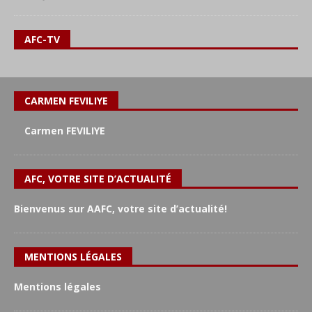
AFC-TV
CARMEN FEVILIYE
Carmen FEVILIYE
AFC, VOTRE SITE D’ACTUALITÉ
Bienvenus sur AAFC, votre site d’actualité!
MENTIONS LÉGALES
Mentions légales