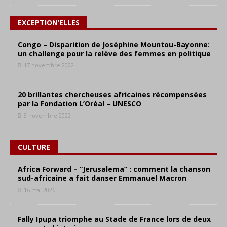
EXCEPTION’ELLES
Congo – Disparition de Joséphine Mountou-Bayonne:
un challenge pour la relève des femmes en politique
17 novembre 2022
20 brillantes chercheuses africaines récompensées
par la Fondation L’Oréal – UNESCO
8 novembre 2022
CULTURE
Africa Forward – “Jerusalema” : comment la chanson
sud-africaine a fait danser Emmanuel Macron
16 mai 2026
Fally Ipupa triomphe au Stade de France lors de deux