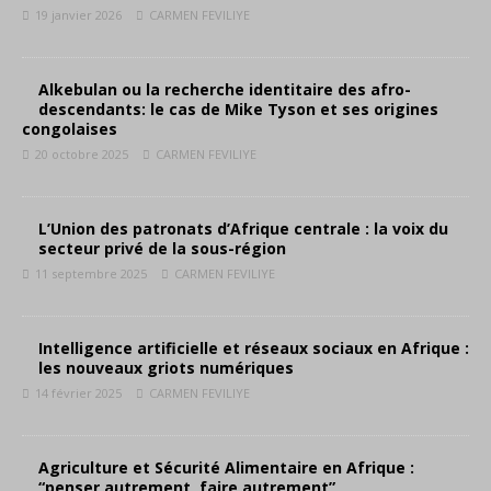
19 janvier 2026
CARMEN FEVILIYE
Alkebulan ou la recherche identitaire des afro-
descendants: le cas de Mike Tyson et ses origines
congolaises
20 octobre 2025
CARMEN FEVILIYE
L’Union des patronats d’Afrique centrale : la voix du
secteur privé de la sous-région
11 septembre 2025
CARMEN FEVILIYE
Intelligence artificielle et réseaux sociaux en Afrique :
les nouveaux griots numériques
14 février 2025
CARMEN FEVILIYE
Agriculture et Sécurité Alimentaire en Afrique :
“penser autrement, faire autrement”