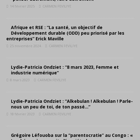
14 février 2025
CARMEN FEVILIYE
Afrique et RSE : “La santé, un objectif de
Développement durable (ODD) peu priorisé par les
entreprises” Erick Maville
25 novembre 2024
CARMEN FEVILIYE
Lydie-Patricia Ondziet : “8 mars 2023, Femme et
industrie numérique”
8 mars 2023
CARMEN FEVILIYE
Lydie-Patricia Ondziet : “Alkebulan ! Alkebulan ! Parle-
nous un peu de toi, de ton passé…”
18 février 2023
CARMEN FEVILIYE
Grégoire Léfouoba sur la “parentocratie” au Congo : «