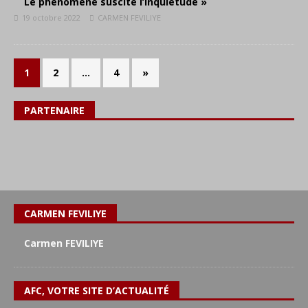
Le phénomène suscite l’inquiétude »
19 octobre 2022
CARMEN FEVILIYE
1
2
…
4
»
PARTENAIRE
CARMEN FEVILIYE
Carmen FEVILIYE
AFC, VOTRE SITE D’ACTUALITÉ