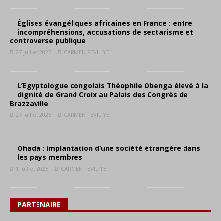
Églises évangéliques africaines en France : entre
incompréhensions, accusations de sectarisme et
controverse publique
27 juillet 2025
CARMEN FEVILIYE
L’Egyptologue congolais Théophile Obenga élevé à la
dignité de Grand Croix au Palais des Congrès de
Brazzaville
27 juillet 2025
CARMEN FEVILIYE
Ohada : implantation d’une société étrangère dans
les pays membres
1 juillet 2025
CARMEN FEVILIYE
PARTENAIRE