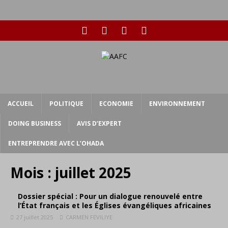
ACCUEIL
POLITIQUE
ECONOMIE
ENVIRONNEMENT
DOING BUSINESS
AVIS D’EXPERT
ENTREPRENDRE AVEC L’OHADA
Mois :
juillet 2025
Dossier spécial : Pour un dialogue renouvelé entre
l’État français et les Églises évangéliques africaines
27 juillet 2025
CARMEN FEVILIYE