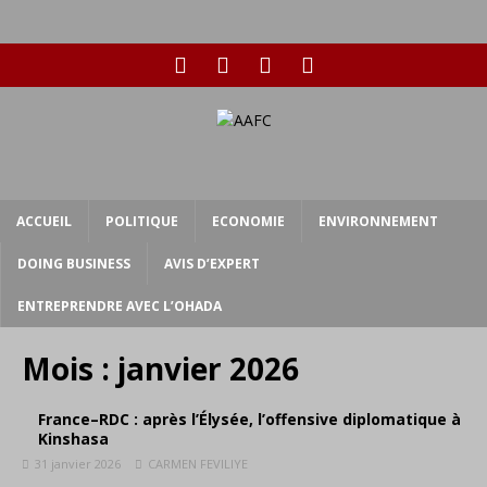
ACCUEIL
POLITIQUE
ECONOMIE
ENVIRONNEMENT
DOING BUSINESS
AVIS D’EXPERT
ENTREPRENDRE AVEC L’OHADA
Mois :
janvier 2026
France–RDC : après l’Élysée, l’offensive diplomatique à
Kinshasa
31 janvier 2026
CARMEN FEVILIYE