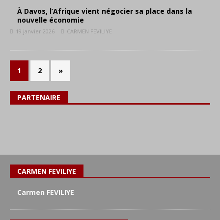
À Davos, l’Afrique vient négocier sa place dans la
nouvelle économie
19 janvier 2026
CARMEN FEVILIYE
1
2
»
PARTENAIRE
CARMEN FEVILIYE
Carmen FEVILIYE