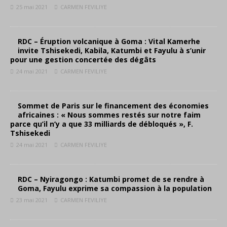
25 mai 2021
CARMEN FEVILIYE
RDC – Éruption volcanique à Goma : Vital Kamerhe
invite Tshisekedi, Kabila, Katumbi et Fayulu à s’unir
pour une gestion concertée des dégâts
24 mai 2021
CARMEN FEVILIYE
Sommet de Paris sur le financement des économies
africaines : « Nous sommes restés sur notre faim
parce qu’il n’y a que 33 milliards de débloqués », F.
Tshisekedi
24 mai 2021
CARMEN FEVILIYE
RDC – Nyiragongo : Katumbi promet de se rendre à
Goma, Fayulu exprime sa compassion à la population
23 mai 2021
CARMEN FEVILIYE