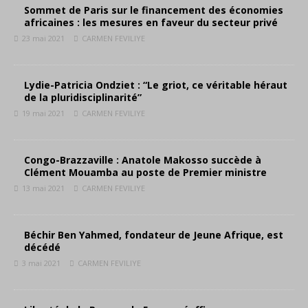
Sommet de Paris sur le financement des économies
africaines : les mesures en faveur du secteur privé
23 mai 2021
CARMEN FEVILIYE
Lydie-Patricia Ondziet : “Le griot, ce véritable héraut
de la pluridisciplinarité”
19 mai 2021
CARMEN FEVILIYE
Congo-Brazzaville : Anatole Makosso succède à
Clément Mouamba au poste de Premier ministre
13 mai 2021
CARMEN FEVILIYE
Béchir Ben Yahmed, fondateur de Jeune Afrique, est
décédé
3 mai 2021
CARMEN FEVILIYE