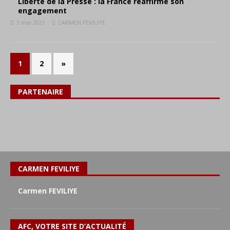
Liberté de la Presse : la France réaffirme son
engagement
3 mai 2021
CARMEN FEVILIYE
1
2
»
PARTENAIRE
CARMEN FEVILIYE
Carmen FEVILIYE
AFC, VOTRE SITE D’ACTUALITÉ