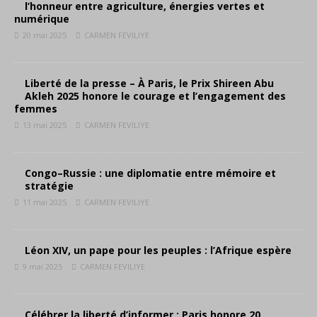
l’honneur entre agriculture, énergies vertes et
numérique
20 mai 2025
CARMEN FEVILIYE
Liberté de la presse – À Paris, le Prix Shireen Abu
Akleh 2025 honore le courage et l’engagement des
femmes
13 mai 2025
CARMEN FEVILIYE
Congo–Russie : une diplomatie entre mémoire et
stratégie
11 mai 2025
CARMEN FEVILIYE
Léon XIV, un pape pour les peuples : l’Afrique espère
9 mai 2025
CARMEN FEVILIYE
Célébrer la liberté d’informer : Paris honore 20