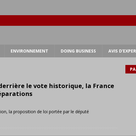
ENVIRONNEMENT
DOING BUSINESS
AVIS D’EXPE
PA
errière le vote historique, la France
réparations
on, la proposition de loi portée par le député