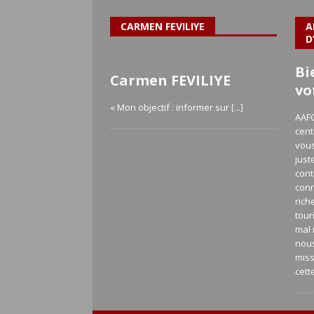
CARMEN FEVILIYE
A
D
Bi
Carmen FEVILIYE
vo
« Mon objectif : informer sur
[...]
AAFC
cent
vous
just
cont
con
rich
tour
mal 
nou
miss
cett