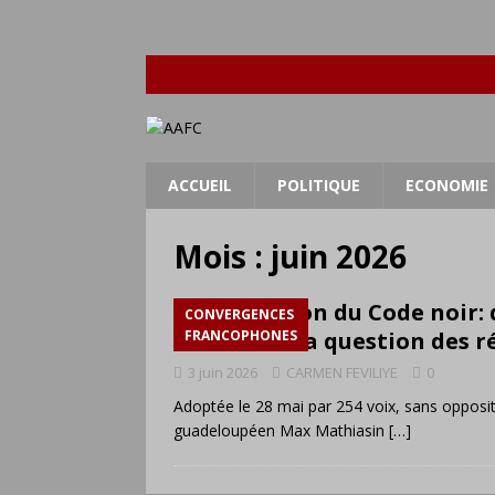
ACCUEIL
POLITIQUE
ECONOMIE
Mois :
juin 2026
Abrogation du Code noir: d
CONVERGENCES
fait face à la question des 
FRANCOPHONES
3 juin 2026
CARMEN FEVILIYE
0
Adoptée le 28 mai par 254 voix, sans oppositi
guadeloupéen Max Mathiasin
[…]