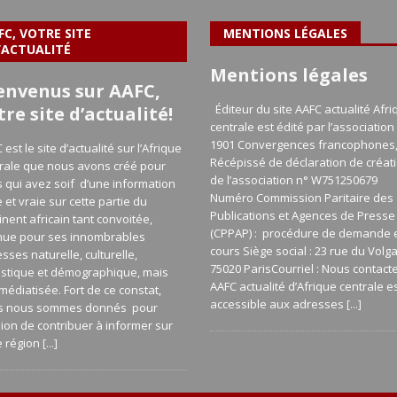
FC, VOTRE SITE
MENTIONS LÉGALES
’ACTUALITÉ
Mentions légales
envenus sur AAFC,
Éditeur du site AAFC actualité Afri
tre site d’actualité!
centrale est édité par l’association 
1901 Convergences francophones
 est le site d’actualité sur l’Afrique
Récépissé de déclaration de créat
rale que nous avons créé pour
de l’association n° W751250679
 qui avez soif d’une information
Numéro Commission Paritaire des
e et vraie sur cette partie du
Publications et Agences de Presse
inent africain tant convoitée,
(CPPAP) : procédure de demande 
nue pour ses innombrables
cours Siège social : 23 rue du Volg
esses naturelle, culturelle,
75020 ParisCourriel : Nous contact
istique et démographique, mais
AAFC actualité d’Afrique centrale e
médiatisée. Fort de ce constat,
accessible aux adresses
[...]
s nous sommes donnés pour
ion de contribuer à informer sur
e région
[...]