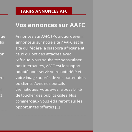
TARIFS ANNONCES AFC
Vos annonces sur AAFC
que
Annoncez sur AAFC ! Pourquoi devenir
loi
annonceur sur notre site ? AAFC est le
,
site qui fédère la diaspora africaine et
ion
ceux qui ont des attaches avec
l’Afrique. Vous souhaitez sensibiliser
nos internautes, AAFC est le support
adapté pour servir votre notoriété et
en
votre image auprès de vos partenaires
a
ou clients. Avec nos portails
er
thématiques, vous avez la possibilité
st
de toucher des publics ciblés. Nos
commerciaux vous éclaireront sur les
opportunités offertes
[...]