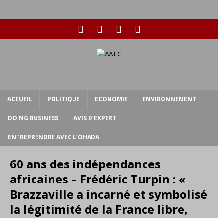
ACCUEIL
POLITIQUE
ECONOMIE
ENVIRONNEMENT
DOING BUSINESS
AVIS D’EXPERT
ENTREPRENDRE AVEC L’OHADA
60 ans des indépendances
africaines – Frédéric Turpin : «
Brazzaville a incarné et symbolisé
la légitimité de la France libre,