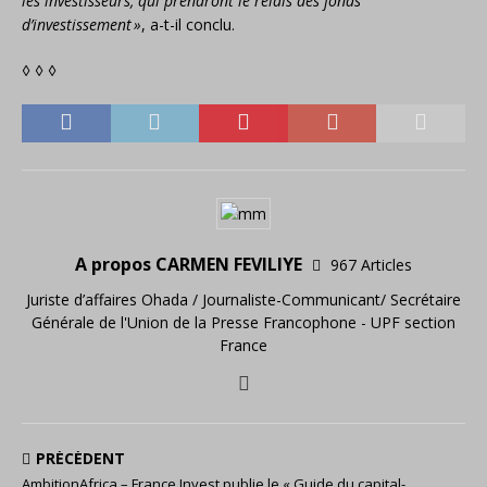
les investisseurs, qui prendront le relais des fonds
d’investissement
»
, a-t-il conclu.
◊ ◊ ◊
A propos CARMEN FEVILIYE
967 Articles
Juriste d’affaires Ohada / Journaliste-Communicant/ Secrétaire
Générale de l'Union de la Presse Francophone - UPF section
France
PRÉCÉDENT
AmbitionAfrica – France Invest publie le « Guide du capital-