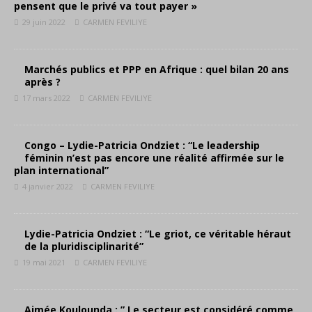
pensent que le privé va tout payer »
29 juin 2022
CARMEN FEVILIYE
Marchés publics et PPP en Afrique : quel bilan 20 ans
après ?
17 mars 2022
CARMEN FEVILIYE
Congo – Lydie-Patricia Ondziet : “Le leadership
féminin n’est pas encore une réalité affirmée sur le
plan international”
4 janvier 2022
CARMEN FEVILIYE
Lydie-Patricia Ondziet : “Le griot, ce véritable héraut
de la pluridisciplinarité”
19 mai 2021
CARMEN FEVILIYE
Aimée Koulounda : ” Le secteur est considéré comme