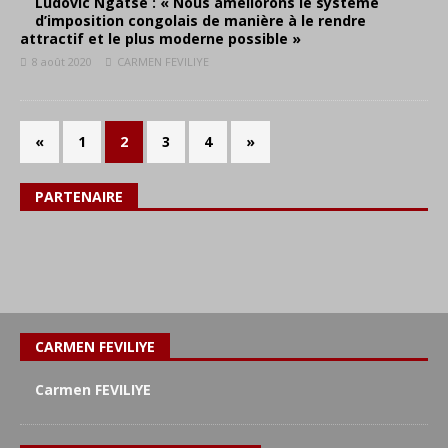
Ludovic Ngatsé : « Nous améliorons le système
d’imposition congolais de manière à le rendre
attractif et le plus moderne possible »
8 août 2020
CARMEN FEVILIYE
«
1
2
3
4
»
PARTENAIRE
CARMEN FEVILIYE
Carmen FEVILIYE