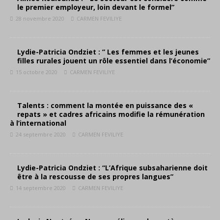
le premier employeur, loin devant le formel”
28 novembre 2020
CARMEN FEVILIYE
Lydie-Patricia Ondziet : ” Les femmes et les jeunes
filles rurales jouent un rôle essentiel dans l’économie”
15 octobre 2020
CARMEN FEVILIYE
Talents : comment la montée en puissance des «
repats » et cadres africains modifie la rémunération
à l’international
24 septembre 2020
CARMEN FEVILIYE
Lydie-Patricia Ondziet : “L’Afrique subsaharienne doit
être à la rescousse de ses propres langues”
14 septembre 2020
CARMEN FEVILIYE