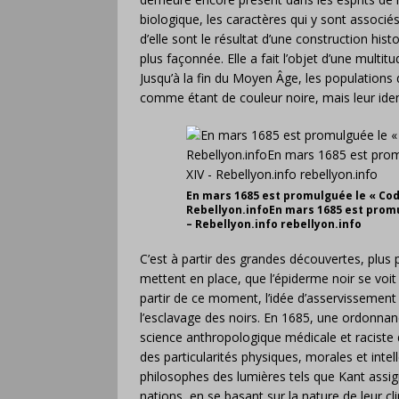
biologique, les caractères qui y sont associés
d’elle sont le résultat d’une construction histo
plus façonnée. Elle a fait l’objet d’une multit
Jusqu’à la fin du Moyen Âge, les populations 
comme étant de couleur noire, mais leur ident
En mars 1685 est promulguée le « Code
Rebellyon.infoEn mars 1685 est promul
– Rebellyon.info rebellyon.info
C’est à partir des grandes découvertes, plus p
mettent en place, que l’épiderme noir se voit 
partir de ce moment, l’idée d’asservissement e
l’esclavage des noirs. En 1685, une ordonna
science anthropologique médicale et raciste 
des particularités physiques, morales et int
philosophes des lumières tels que Kant assign
nations, en se basant sur la nature de leur cl