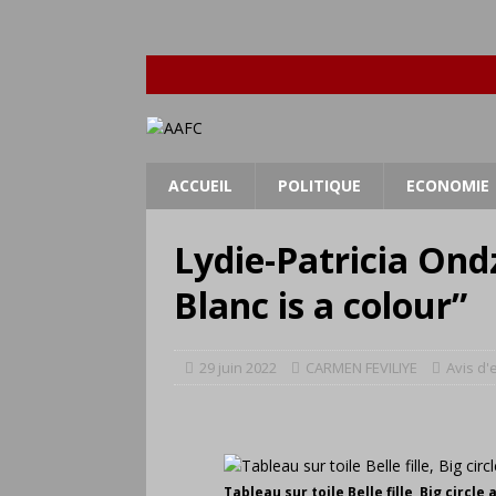
ACCUEIL
POLITIQUE
ECONOMIE
Lydie-Patricia Ondzi
Blanc is a colour”
29 juin 2022
CARMEN FEVILIYE
Avis d'
Tableau sur toile Belle fille, Big circl