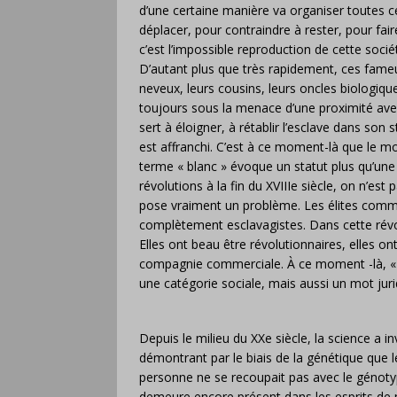
d’une certaine manière va organiser toutes c
déplacer, pour contraindre à rester, pour fai
c’est l’impossible reproduction de cette socié
D’autant plus que très rapidement, ces fameu
neveux, leurs cousins, leurs oncles biologique
toujours sous la menace d’une proximité avec
sert à éloigner, à rétablir l’esclave dans son s
est affranchi. C’est à ce moment-là que le mo
terme « blanc » évoque un statut plus qu’un
révolutions à la fin du XVIIIe siècle, on n’es
pose vraiment un problème. Les élites comme
complètement esclavagistes. Dans cette révo
Elles ont beau être révolutionnaires, elles on
compagnie commerciale. À ce moment -là, « 
une catégorie sociale, mais aussi un mot juridi
Depuis le milieu du XXe siècle, la science a i
démontrant par le biais de la génétique que 
personne ne se recoupait pas avec le génot
demeure encore présent dans les esprits de no