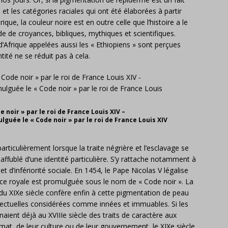
 et les catégories raciales qui ont été élaborées à partir
rique, la couleur noire est en outre celle que l’histoire a le
ude de croyances, bibliques, mythiques et scientifiques.
d’Afrique appelées aussi les « Ethiopiens » sont perçues
ité ne se réduit pas à cela.
 noir » par le roi de France Louis XIV –
guée le « Code noir » par le roi de France Louis XIV
articulièrement lorsque la traite négrière et l’esclavage se
affublé d’une identité particulière. S’y rattache notamment à
t d’infériorité sociale. En 1454, le Pape Nicolas V légalise
nce royale est promulguée sous le nom de « Code noir ». La
du XIXe siècle confère enfin à cette pigmentation de peau
ellectuelles considérées comme innées et immuables. Si les
aient déjà au XVIIIe siècle des traits de caractère aux
imat, de leur culture ou de leur gouvernement, le XIXe siècle