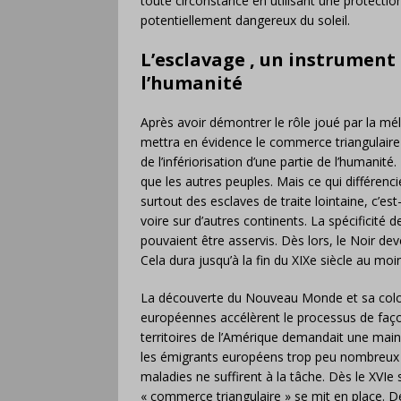
toute circonstance en utilisant une protectio
potentiellement dangereux du soleil.
L’esclavage , un instrument 
l’humanité
Après avoir démontrer le rôle joué par la mél
mettra en évidence le commerce triangulaire 
de l’infériorisation d’une partie de l’humanit
que les autres peuples. Mais ce qui différencie
surtout des esclaves de traite lointaine, c’es
voire sur d’autres continents. La spécificité 
pouvaient être asservis. Dès lors, le Noir dev
Cela dura jusqu’à la fin du XIXe siècle au moi
La découverte du Nouveau Monde et sa colon
européennes accélèrent le processus de façon
territoires de l’Amérique demandait une mai
les émigrants européens trop peu nombreux ni
maladies ne suffirent à la tâche. Dès le XVIe
« commerce triangulaire » se mit en place. D