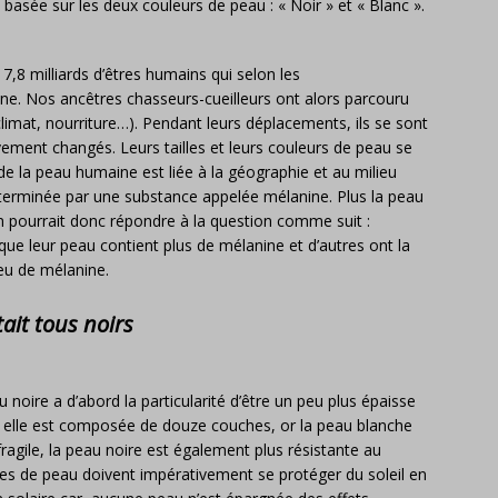
ce basée sur les deux couleurs de peau : « Noir » et « Blanc ».
7,8 milliards d’êtres humains qui selon les
e. Nos ancêtres chasseurs-cueilleurs ont alors parcouru
climat, nourriture…). Pendant leurs déplacements, ils se sont
ement changés. Leurs tailles et leurs couleurs de peau se
 de la peau humaine est liée à la géographie et au milieu
terminée par une substance appelée mélanine. Plus la peau
On pourrait donc répondre à la question comme suit :
que leur peau contient plus de mélanine et d’autres ont la
eu de mélanine.
tait tous noirs
 noire a d’abord la particularité d’être un peu plus épaisse
i, elle est composée de douze couches, or la peau blanche
ragile, la peau noire est également plus résistante au
pes de peau doivent impérativement se protéger du soleil en