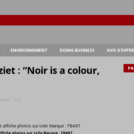
ENVIRONNEMENT
DOING BUSINESS
AVIS D’EXPE
et : “Noir is a colour,
PA
expert
0
e affiche photos sur toile Marque : FBART