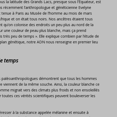
us la latitude des Grands Lacs, presque sous l’Équateur, est
us récemment l’anthropologue et généticienne Evelyne
’est tenue à Paris au Musée de l’homme au mois de mars
Afrique et on était tous noirs. Nos ancêtres étaient tous
nt qu’on colonise des endroits un peu plus au nord de la
pour une couleur de peau plus blanche, mais ça prend
 très peu de temps ». Elle explique combien par l’étude de
e plan génétique, notre ADN nous renseigne en premier lieu
de temps
t des paléoanthropologues démontrent que tous les hommes
re viennent de la même souche. Ainsi, la couleur blanche ce
mme migrait vers des climats plus froids et non ensoleillés
r toutes ces vérités scientifiques peuvent bouleverser les
resser à la substance appelée mélanine et ensuite à