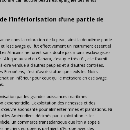
n solaire car, aucune peau n’est épargnée des effets
de l’infériorisation d’une partie de
anine dans la coloration de la peau, ainsi la deuxième partie
et l’esclavage qui fut effectivement un instrument essentiel
é. Les Africains ne furent sans doute pas moins esclavagistes
 l’Afrique au sud du Sahara, c’est que très tôt, elle fournit
t-à-dire vendue à d’autres peuples et à d’autres contrées,
des Européens, c’est d’avoir statué que seuls les Noirs
enait un inférieur pour ceux qui le mettaient en esclavage.
ns.
isation par les grandes puissances maritimes
 exponentielle. L’exploitation des richesses et des
n d’œuvre abondante pour alimenter mines et plantations. Ni
 les Amérindiens décimés par l’exploitation et les
 siècle, un commerce transatlantique que l’on a appelé
es négriers européens partaient d’Europe avec des