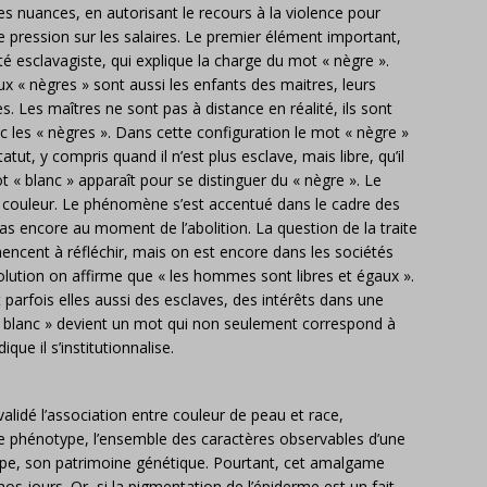
es nuances, en autorisant le recours à la violence pour
re pression sur les salaires. Le premier élément important,
té esclavagiste, qui explique la charge du mot « nègre ».
x « nègres » sont aussi les enfants des maitres, leurs
s. Les maîtres ne sont pas à distance en réalité, ils sont
 les « nègres ». Dans cette configuration le mot « nègre »
tatut, y compris quand il n’est plus esclave, mais libre, qu’il
t « blanc » apparaît pour se distinguer du « nègre ». Le
e couleur. Le phénomène s’est accentué dans le cadre des
t pas encore au moment de l’abolition. La question de la traite
ncent à réfléchir, mais on est encore dans les sociétés
lution on affirme que « les hommes sont libres et égaux ».
t parfois elles aussi des esclaves, des intérêts dans une
blanc » devient un mot qui non seulement correspond à
que il s’institutionnalise.
nvalidé l’association entre couleur de peau et race,
le phénotype, l’ensemble des caractères observables d’une
ype, son patrimoine génétique. Pourtant, cet amalgame
s jours. Or, si la pigmentation de l’épiderme est un fait