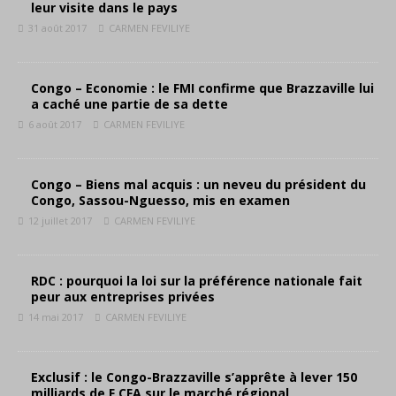
leur visite dans le pays
31 août 2017
CARMEN FEVILIYE
Congo – Economie : le FMI confirme que Brazzaville lui
a caché une partie de sa dette
6 août 2017
CARMEN FEVILIYE
Congo – Biens mal acquis : un neveu du président du
Congo, Sassou-Nguesso, mis en examen
12 juillet 2017
CARMEN FEVILIYE
RDC : pourquoi la loi sur la préférence nationale fait
peur aux entreprises privées
14 mai 2017
CARMEN FEVILIYE
Exclusif : le Congo-Brazzaville s’apprête à lever 150
milliards de F CFA sur le marché régional