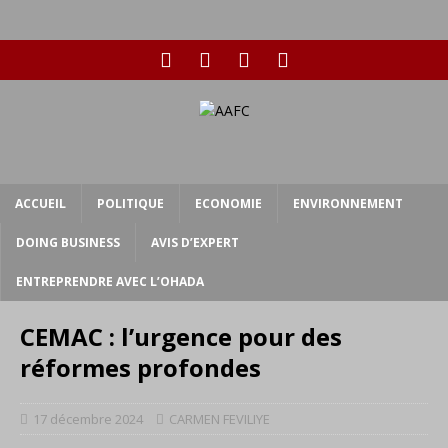
ACCUEIL
POLITIQUE
ECONOMIE
ENVIRONNEMENT
DOING BUSINESS
AVIS D’EXPERT
ENTREPRENDRE AVEC L’OHADA
CEMAC : l’urgence pour des
réformes profondes
17 décembre 2024
CARMEN FEVILIYE