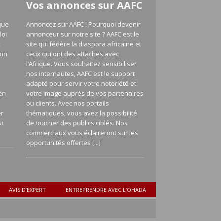
Vos annonces sur AAFC
que
Annoncez sur AAFC ! Pourquoi devenir
loi
annonceur sur notre site ? AAFC est le
,
site qui fédère la diaspora africaine et
ion
ceux qui ont des attaches avec
l’Afrique. Vous souhaitez sensibiliser
nos internautes, AAFC est le support
adapté pour servir votre notoriété et
en
votre image auprès de vos partenaires
a
ou clients. Avec nos portails
er
thématiques, vous avez la possibilité
st
de toucher des publics ciblés. Nos
commerciaux vous éclaireront sur les
opportunités offertes
[...]
AVIS D’EXPERT
ENTREPRENDRE AVEC L’OHADA