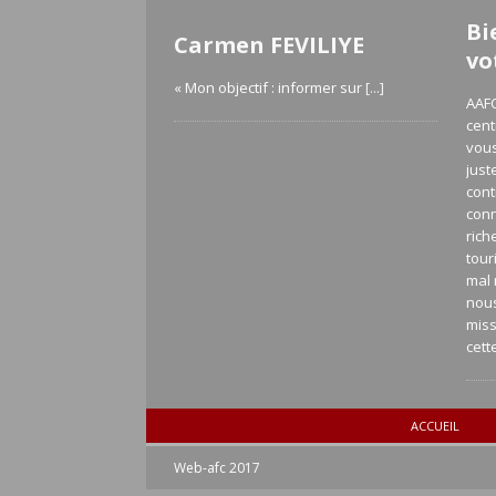
Bi
Carmen FEVILIYE
vo
« Mon objectif : informer sur
[...]
AAFC
cent
vous
just
cont
con
rich
tour
mal 
nou
miss
cett
ACCUEIL
Web-afc 2017