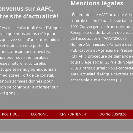
Mentions légales
envenus sur AAFC,
Éditeur du site AAFC actualité Afri
tre site d’actualité!
centrale est édité par l’association 
1901 Convergences francophones
 est le site d’actualité sur l’Afrique
Récépissé de déclaration de créat
rale que nous avons créé pour
de l’association n° W751250679
 qui avez soif d’une information
Numéro Commission Paritaire des
e et vraie sur cette partie du
Publications et Agences de Presse
inent africain tant convoitée,
(CPPAP) : procédure de demande 
nue pour ses innombrables
cours Siège social : 23 rue du Volg
esses naturelle, culturelle,
75020 ParisCourriel : Nous contact
istique et démographique, mais
AAFC actualité d’Afrique centrale e
médiatisée. Fort de ce constat,
accessible aux adresses
[...]
s nous sommes donnés pour
ion de contribuer à informer sur
e région
[...]
POLITIQUE
ECONOMIE
ENVIRONNEMENT
DOING BUSINESS