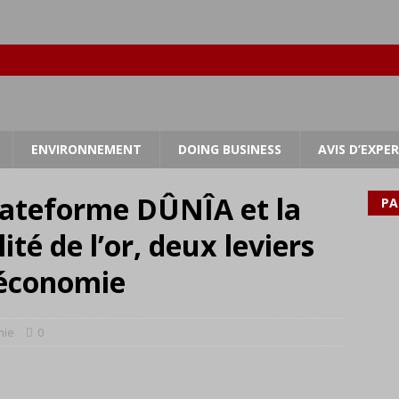
ENVIRONNEMENT
DOING BUSINESS
AVIS D’EXPE
plateforme DÛNÎA et la
PA
ité de l’or, deux leviers
’économie
mie
0