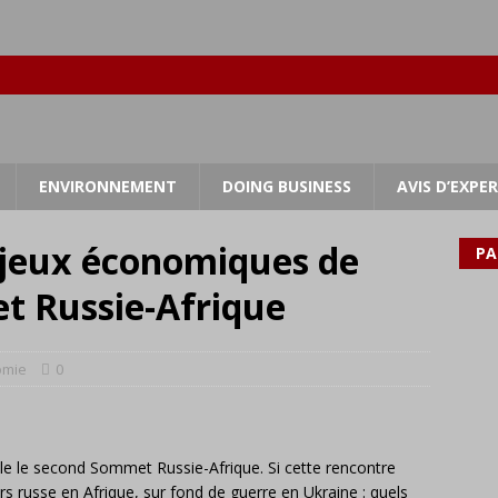
ENVIRONNEMENT
DOING BUSINESS
AVIS D’EXPE
jeux économiques de
PA
t Russie-Afrique
omie
0
ille le second Sommet Russie-Afrique. Si cette rencontre
s russe en Afrique, sur fond de guerre en Ukraine : quels