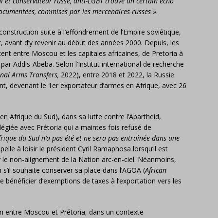
l et conservateur russe, anti-LGBT trouve un certain écho
 documentées, commises par les mercenaires russes
».
onstruction suite à l’effondrement de l’Empire soviétique,
, avant d’y revenir au début des années 2000. Depuis, les
ent entre Moscou et les capitales africaines, de Pretoria à
r Addis-Abeba. Selon l’Institut international de recherche
onal Arms Transfers,
2022), entre 2018 et 2022, la Russie
t, devenant le 1er exportateur d’armes en Afrique, avec 26
r en Afrique du Sud), dans sa lutte contre l’Apartheid,
légiée avec Prétoria qui a maintes fois refusé de
frique du Sud n’a pas été et ne sera pas entraînée dans une
ppelle à loisir le président Cyril Ramaphosa lorsqu’il est
ler le non-alignement de la Nation arc-en-ciel. Néanmoins,
 s’il souhaite conserver sa place dans l’AGOA (
African
de bénéficier d’exemptions de taxes à l’exportation vers les
on entre Moscou et Prétoria, dans un contexte