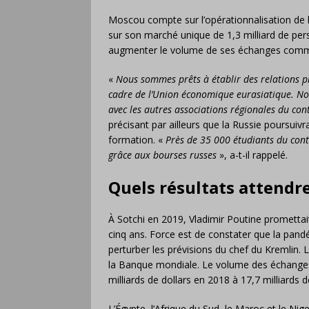
Moscou compte sur l’opérationnalisation de l
sur son marché unique de 1,3 milliard de pers
augmenter le volume de ses échanges comme
«
Nous sommes prêts à établir des relations p
cadre de l’Union économique eurasiatique. No
avec les autres associations régionales du co
précisant par ailleurs que la Russie poursuivr
formation. «
Près de 35 000 étudiants du cont
grâce aux bourses russes
», a-t-il rappelé.
Quels résultats attendr
À Sotchi en 2019, Vladimir Poutine prometta
cinq ans. Force est de constater que la pand
perturber les prévisions du chef du Kremlin. 
la Banque mondiale. Le volume des échanges 
milliards de dollars en 2018 à 17,7 milliards 
L’Égypte, l’Afrique du Sud, le Maroc et le N