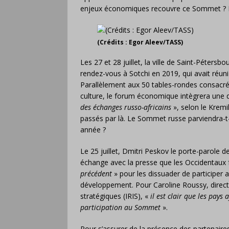
enjeux économiques recouvre ce Sommet ? 
(Crédits : Egor Aleev/TASS)
Les 27 et 28 juillet, la ville de Saint-Péter
rendez-vous à Sotchi en 2019, qui avait réuni
Parallèlement aux 50 tables-rondes consacrées
culture, le forum économique intègrera une 
des échanges russo-africains
», selon le Kremi
passés par là. Le Sommet russe parviendra-t-
année ?
Le 25 juillet, Dmitri Peskov le porte-parole de
échange avec la presse que les Occidentaux f
précédent
» pour les dissuader de participer 
développement. Pour Caroline Roussy, directri
stratégiques (IRIS), «
il est clair que les pays
participation au Sommet
».
Pour s’assurer de la présence des partenaires 