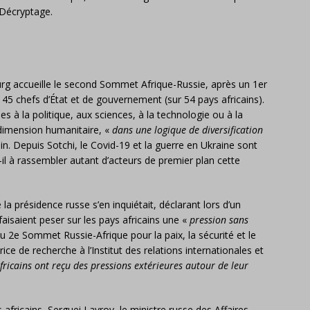
Décryptage.
sbourg accueille le second Sommet Afrique-Russie, après un 1er
 45 chefs d’État et de gouvernement (sur 54 pays africains).
 à la politique, aux sciences, à la technologie ou à la
dimension humanitaire, «
dans une logique de diversification
lin. Depuis Sotchi, le Covid-19 et la guerre en Ukraine sont
il à rassembler autant d’acteurs de premier plan cette
 la présidence russe s’en inquiétait, déclarant lors d’un
aisaient peser sur les pays africains une «
pression sans
au 2e Sommet Russie-Afrique pour la paix, la sécurité et le
ce de recherche à l’Institut des relations internationales et
 africains ont reçu des pressions extérieures autour de leur
africains, Serguei Lavrov, le ministre russe des Affaires