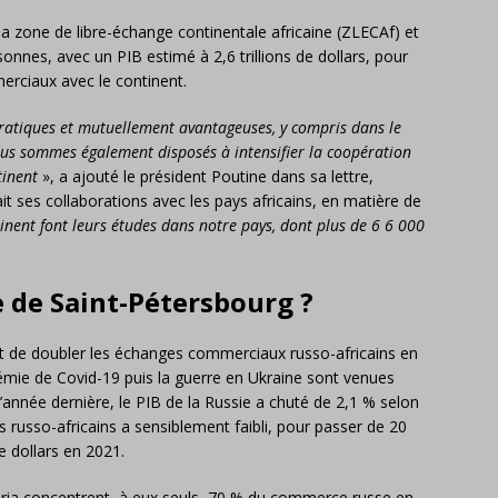
a zone de libre-échange continentale africaine (ZLECAf) et
onnes, avec un PIB estimé à 2,6 trillions de dollars, pour
rciaux avec le continent.
ratiques et mutuellement avantageuses, y compris dans le
us sommes également disposés à intensifier la coopération
ntinent
», a ajouté le président Poutine dans sa lettre,
ait ses collaborations avec les pays africains, en matière de
inent font leurs études dans notre pays, dont plus de 6 6 000
e de Saint-Pétersbourg ?
it de doubler les échanges commerciaux russo-africains en
émie de Covid-19 puis la guerre en Ukraine sont venues
L’année dernière, le PIB de la Russie a chuté de 2,1 % selon
russo-africains a sensiblement faibli, pour passer de 20
de dollars en 2021.
igeria concentrent, à eux seuls, 70 % du commerce russe en