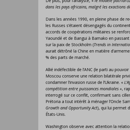
De plus, pour l’analyste, «
le modèle patriarca
dans les pays africains, malgré les exactions
Dans les années 1990, en pleine phase de rec
les Russes s’étaient désengagés du continent
accords de coopérations militaires se renforc
Yaoundé et de Bangui à Bamako en passant pa
sur la paix de Stockholm (
Trends in Internati
aurait détrôné la Chine en matière d’armemen
% des parts de marché.
Allié indéfectible de l’ANC (le parti au pouvoi
Moscou conserve une relation bilatérale privi
condamner l’invasion russe de l’Ukraine. «
L’A
compétition entre puissances mondiales »
, ra
interrogé sur ce conflit, confirmant sans cil
Prétoria a tout intérêt à ménager l’Oncle Sam
Growth and Opportunity Act
), qui lui permet 
États-Unis.
Washington observe avec attention la relati