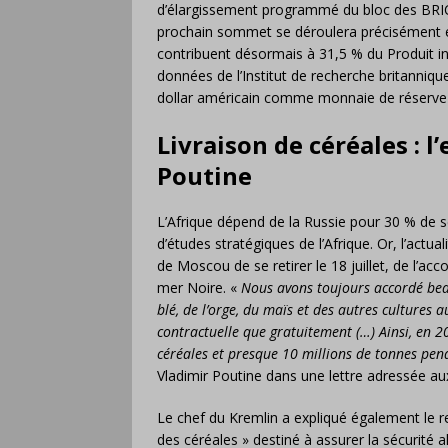
d’élargissement programmé du bloc des BRICS 
prochain sommet se déroulera précisément e
contribuent désormais à 31,5 % du Produit in
données de l’Institut de recherche britanniq
dollar américain comme monnaie de réserve
Livraison de céréales : l
Poutine
L’Afrique dépend de la Russie pour 30 % de 
d’études stratégiques de l’Afrique. Or, l’actuali
de Moscou de se retirer le 18 juillet, de l’acc
mer Noire. «
Nous avons toujours accordé beau
blé, de l’orge, du maïs et des autres cultures a
contractuelle que gratuitement (…) Ainsi, en 2
céréales et presque 10 millions de tonnes pen
Vladimir Poutine dans une lettre adressée aux
Le chef du Kremlin a expliqué également le re
des céréales » destiné à assurer la sécurité a