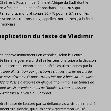
(Brésil, Russie, Inde, Chine et Afrique du Sud) dont le
n Afrique du Sud en août prochain. Les BRICS qui
térieur brut mondial contre 30,7 % pour le G7, selon les
ue Acorn Macro Consulting, appellent notamment, à la fin du
 mondiale.
’explication du texte de Vladimir
ses approvisionnements en céréales, selon le Centre
té liée à la guerre a cristallisé les tensions suite à la décision
ord autorisant l’exportation de céréales ukrainiennes par la
coup d’attention aux questions relatives aux livraisons du
ux pays africains. Et nous l’avons fait aussi bien sur une base
022 la Russie a exporté en Afrique 11,5 millions de tonnes de
dant les six premiers mois de l’année en cours
», assure
 Africains à la veille du Sommet.
trait russe de l’accord par sa défiance vis-à-vis du « marché
limentaire globale, qui aurait été «
cyniquement utilisé