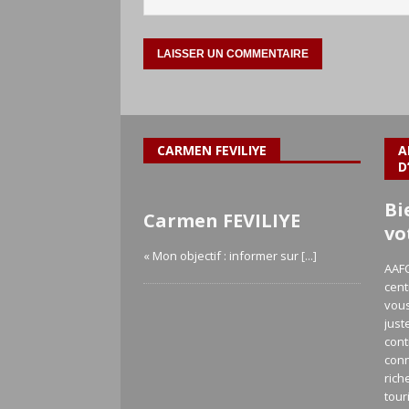
CARMEN FEVILIYE
A
D
Bi
Carmen FEVILIYE
vo
« Mon objectif : informer sur
[...]
AAFC
cent
vous
just
cont
con
rich
tour