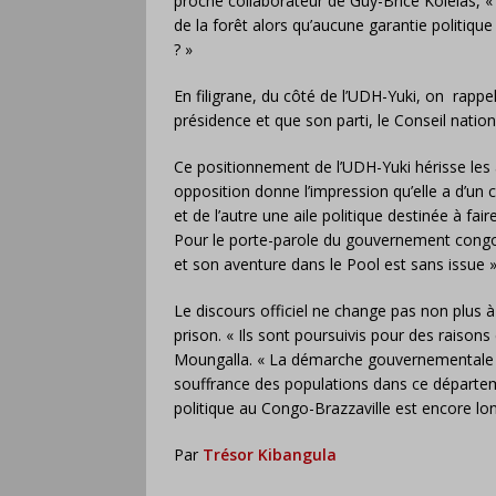
proche collaborateur de Guy-Brice Kolélas, 
de la forêt alors qu’aucune garantie politique
? »
En filigrane, du côté de l’UDH-Yuki, on rappe
présidence et que son parti, le Conseil nation
Ce positionnement de l’UDH-Yuki hérisse les a
opposition donne l’impression qu’elle a d’un c
et de l’autre une aile politique destinée à fa
Pour le porte-parole du gouvernement congola
et son aventure dans le Pool est sans issue »
Le discours officiel ne change pas non plus 
prison. « Ils sont poursuivis pour des raisons 
Moungalla. « La démarche gouvernementale vis
souffrance des populations dans ce départeme
politique au Congo-Brazzaville est encore lo
Par
Trésor Kibangula