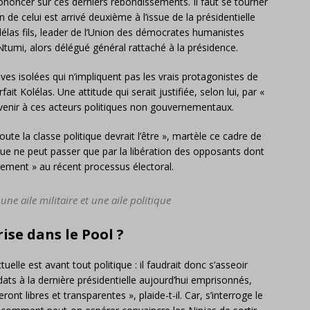
ononcer sur ces derniers rebondissements. Il faut se tourner
 de celui est arrivé deuxième à l’issue de la présidentielle
élas fils, leader de l’Union des démocrates humanistes
Ntumi, alors délégué général rattaché à la présidence.
ves isolées qui n’impliquent pas les vrais protagonistes de
ait Kolélas. Une attitude qui serait justifiée, selon lui, par «
revenir à ces acteurs politiques non gouvernementaux.
te la classe politique devrait l’être », martèle ce cadre de
ndue ne peut passer que par la libération des opposants dont
ctement » au récent processus électoral.
une aile militaire et une aile politique
rise dans le Pool ?
tuelle est avant tout politique : il faudrait donc s’asseoir
ats à la dernière présidentielle aujourd’hui emprisonnés,
ont libres et transparentes », plaide-t-il. Car, s’interroge le