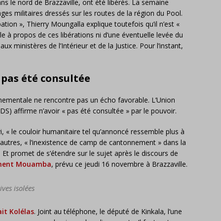
ns le nord de Brazzaville, ont été libérés. La semaine
ages militaires dressés sur les routes de la région du Pool.
spation », Thierry Moungalla explique toutefois qu’il n’est «
 à propos de ces libérations ni d’une éventuelle levée du
x ministères de l’Intérieur et de la Justice. Pour l’instant,
 pas été consultée
nementale ne rencontre pas un écho favorable. L’Union
S) affirme n’avoir « pas été consultée » par le pouvoir.
, « le couloir humanitaire tel qu’annoncé ressemble plus à
re autres, « l’inexistence de camp de cantonnement » dans la
Et promet de s’étendre sur le sujet après le discours de
ément Mouamba
, prévu ce jeudi 16 novembre à Brazzaville.
ves isolées
it Kolélas
. Joint au téléphone, le député de Kinkala, l’une