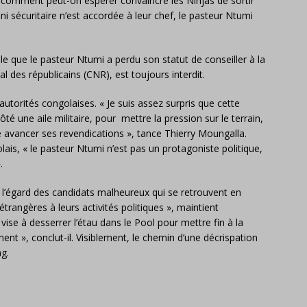
« comment peut-on espérer convaincre les Ninjas de sortir
 ni sécuritaire n’est accordée à leur chef, le pasteur Ntumi
lle que le pasteur Ntumi a perdu son statut de conseiller à la
al des républicains (CNR), est toujours interdit.
utorités congolaises. « Je suis assez surpris que cette
ôté une aile militaire, pour mettre la pression sur le terrain,
ire avancer ses revendications », tance Thierry Moungalla.
is, « le pasteur Ntumi n’est pas un protagoniste politique,
.
à l’égard des candidats malheureux qui se retrouvent en
étrangères à leurs activités politiques », maintient
e à desserrer l’étau dans le Pool pour mettre fin à la
nt », conclut-il. Visiblement, le chemin d’une décrispation
ng.