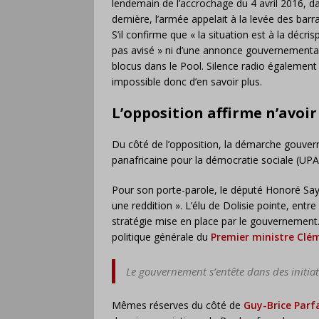
lendemain de l’accrochage du 4 avril 2016, da
dernière, l’armée appelait à la levée des barr
S’il confirme que « la situation est à la décri
pas avisé » ni d’une annonce gouvernementale
blocus dans le Pool. Silence radio également au
impossible donc d’en savoir plus.
L’opposition affirme n’avoir
Du côté de l’opposition, la démarche gouver
panafricaine pour la démocratie sociale (UPAD
Pour son porte-parole, le député Honoré Sayi
une reddition ». L’élu de Dolisie pointe, ent
stratégie mise en place par le gouvernement. 
politique générale du
Premier ministre Cl
Le gouvernement s’entête dans des initiati
Mêmes réserves du côté de
Guy-Brice Parfa