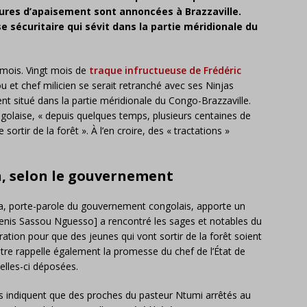
res d’apaisement sont annoncées à Brazzaville.
ise sécuritaire qui sévit dans la partie méridionale du
t mois. Vingt mois de
traque infructueuse de Frédéric
u et chef milicien se serait retranché avec ses Ninjas
nt situé dans la partie méridionale du Congo-Brazzaville.
olaise, « depuis quelques temps, plusieurs centaines de
ortir de la forêt ». À l’en croire, des « tractations »
on, selon le gouvernement
la, porte-parole du gouvernement congolais, apporte un
[Denis Sassou Nguesso] a rencontré les sages et notables du
tion pour que des jeunes qui vont sortir de la forêt soient
istre rappelle également la promesse du chef de l’État de
celles-ci déposées.
s indiquent que des proches du pasteur Ntumi arrêtés au