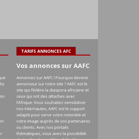
TARIFS ANNONCES AFC
Vos annonces sur AAFC
que
Annoncez sur AAFC ! Pourquoi devenir
loi
annonceur sur notre site ? AAFC est le
,
site qui fédère la diaspora africaine et
ion
ceux qui ont des attaches avec
l’Afrique. Vous souhaitez sensibiliser
nos internautes, AAFC est le support
adapté pour servir votre notoriété et
en
votre image auprès de vos partenaires
a
ou clients. Avec nos portails
er
thématiques, vous avez la possibilité