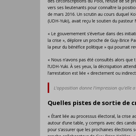
des circonscriptions du Pool, refuse de se pr
vers ses lieutenants pour connaître la position
de mars 2016. Un scrutin au cours duquel Kol
(UDH-Yuki), avait reçu le soutien du pasteur 
« Le gouvernement s’évertue dans des initiati
la crise », déplore un proche de Guy-Brice Parf
la peur du bénéfice politique » qui pourrait 
« Nous n’avons pas été consultés alors que tou
l’UDH-Yuki. À ses yeux, la décrispation atte
l’arrestation est liée « directement ou indire
L’opposition donne l’impression qu’elle a 
Quelles pistes de sortie de c
« Étant liée au processus électoral, la crise ac
autour d’une table, y compris avec des candid
pour s’assurer que les prochaines élections ser