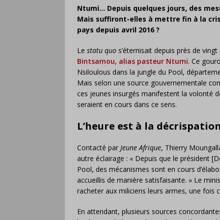
Ntumi… Depuis quelques jours, des mesu
Mais suffiront-elles à mettre fin à la cr
pays depuis avril 2016 ?
Le
statu quo
s’éternisait depuis près de ving
Bintsamou, alias pasteur Ntumi
. Ce gouro
Nsiloulous dans la jungle du Pool, départeme
Mais selon une source gouvernementale cong
ces jeunes insurgés manifestent la volonté de s
seraient en cours dans ce sens.
L’heure est à la décrispati
Contacté par
Jeune Afrique
, Thierry Moungal
autre éclairage : « Depuis que le président 
Pool, des mécanismes sont en cours d’élabora
accueillis de manière satisfaisante. » Le min
racheter aux miliciens leurs armes, une fois 
En attendant, plusieurs sources concordante