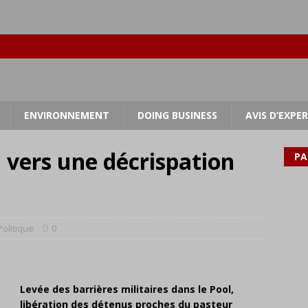
ENVIRONNEMENT
DOING BUSINESS
AVIS D’EXPE
: vers une décrispation
PA
Politique
0
Levée des barrières militaires dans le Pool,
libération des détenus proches du pasteur