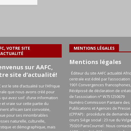
FC, VOTRE SITE
MENTIONS LÉGALES
’ACTUALITÉ
Mentions légales
envenus sur AAFC,
Éditeur du site AAFC actualité Afri
tre site d’actualité!
centrale est édité par l’association 
1901 Convergences francophones
 est le site d’actualité sur l’Afrique
Récépissé de déclaration de créat
rale que nous avons créé pour
de l’association n° W751250679
 qui avez soif d’une information
Numéro Commission Paritaire des
e et vraie sur cette partie du
Publications et Agences de Presse
inent africain tant convoitée,
(CPPAP) : procédure de demande 
nue pour ses innombrables
cours Siège social : 23 rue du Volg
esses naturelle, culturelle,
75020 ParisCourriel : Nous contact
istique et démographique, mais