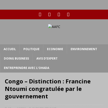
ACCUEIL
POLITIQUE
ECONOMIE
ENVIRONNEMENT
DOING BUSINESS
AVIS D’EXPERT
ENTREPRENDRE AVEC L’OHADA
Congo – Distinction : Francine
Ntoumi congratulée par le
gouvernement