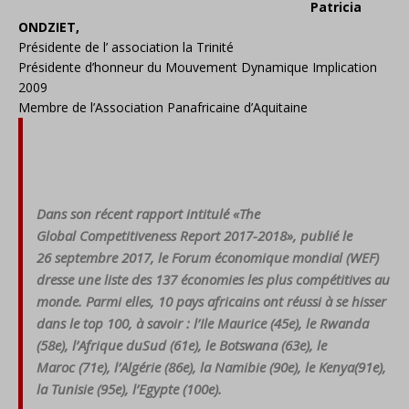
Patricia
ONDZIE
T,
Présidente de l’ a
ssociation
la Trinité
Présidente d’honneur
du Mouvement Dynamique
Implication
2009
Membre de l’Association
Panafricaine d’Aquitaine
Da
ns son récent rapport intitulé «The
Global
Competitiveness Report 2017
-201
8»,
publié
le
26
septembre 20
17, le Forum économique
mondial (WEF)
dresse une liste des 137
économies les plus compétitives au
monde.
Parmi elles, 10 pays africains ont réussi
à se hisser
dans le top 100, à savoir : l’Ile
Maurice (
45e), le Rwanda
(58e), l’Afrique du
Sud (61e), le Botswana (63e), le
Maroc (71e
),
l’Algérie (86e), la Namibie (90e), le Kenya
(91e)
,
la Tunisie (95e), l’Egypte (100e).