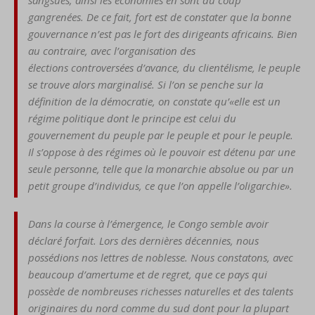
sangsues;
ainsi les économies en sont du
coup
gangrenées.
De ce fait, fort est de constater
que la bonne
gouvernance
n’est pas le fort des dirigeants
africains. Bien
au contraire,
avec l’organisation des
élections
controversées d’avance,
du clientélisme, le peuple
se
trouve alors marginalisé.
Si l’on se penche sur la
défi
nition de la démocratie, on constate qu’
«elle est un
ré
gime politique dont le principe
est celui du
gouvernement
du peuple par le peuple et
pour le peuple.
Il s’oppose
à des régimes où le pouvoir
est détenu par une
seule per
sonne, telle que la monarchie
absolue ou par un
petit groupe
d’individus, ce que l’on appelle
l’oligarchie».
Dans la course à l’émergence,
le Congo semble avoir
déclaré
forfait.
Lors des dernières décennies,
nous
possédions nos lettres
de noblesse. Nous constatons,
avec
beaucoup d’amertume et
de regret, que ce pays qui
pos
sède de nombreuses richesses
naturelles et des talents
ori
ginaires du nord comme du
sud dont pou
r la plupart