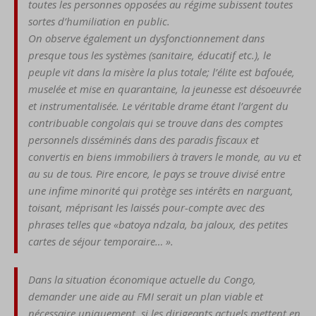
toutes les personnes
opposées au régime subissent
toutes
sortes d’humiliation en
public.
On observe également
un dysfonctionnement dans
presque tous les systèmes (sanitaire, éducatif etc.), le
peuple
vit dans la misère la plus totale
; l’élite est bafouée,
muselée
et mise en quarantaine, la
jeu
ness
e est dé
soeuvr
ée
et
instrumentalisée. Le véritable
drame étant l’argent du
contri
buable congolais qui se trouve
dans des comptes
personnels
disséminés dans des paradis fi
scaux et
convertis en biens
imm
obiliers à travers le monde,
au vu et
au su de tous. Pire
encore, le pays se trouve di
visé entre
une infime minorité
qui protège ses intérêts en
narguant,
toisant, méprisant
les laissés pour-compte avec
des
phrases telles que
«bato
ya ndzala, ba jaloux, des pe
tites
cartes de séjour tempo
raire… ».
D
ans la situation économique
actuelle du Congo,
demander
une aide au FMI serait un plan
viable et
nécessaire unique
ment, si les dirigeants actuels
mettent en