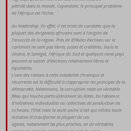
pétrole
dans le monde.
Cependant, le principal problème
de l’Afrique est l’échec
du leadership. En effet, il est
triste de constater que la
plu
part des dirigeants africains
sont à l’origine de
l’insuccès
de la région. Près de 85%
des élections sur le
continent
ne sont pas libres, justes et
crédibles. Seuls le
Ghana, le
Sénégal, l’Afrique du Sud et
quelques rares pays
peuvent
se vanter d’élections relative
ment libres et
équitables.
L’une
des raisons à cette instabilité
chronique et
récurrente est
la difficulté à s’approprier les
principes de la
démocratie.
Néanmoins, la corruption reste
un véritable
fléau qui touche
particulièrem
ent les élites.
En l’absence
d’initiatives in
dividuelles ou collectives de
produ
ction de
richesses, l’Etat
reste la seule vache à lait qui
inhibe toute
initiative et trans
forme la plupart de ces
agents,
notamment les plus proches,
en de véritables