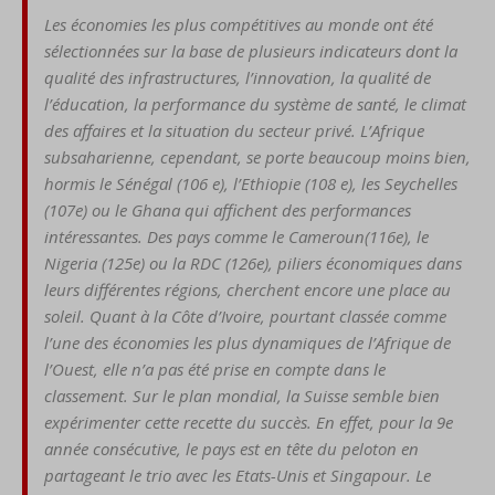
Les économies les plus
compétitives au monde
ont été
sélectionnées sur
la base de plusieurs indicateurs
dont la
qualité des
infrastructures, l’innovation,
la qualité de
l’éducation, la
performance du système de
santé, le clima
t
des affaires et
la situation du secteu
r privé.
L’Afrique
subsaharienne, ce
pendant, se porte beaucoup
moins bien,
hormis le Séné
gal (106 e), l’Ethiopie (108 e),
les Seychelles
(107e) ou le
Ghana qui affichent des per
formances
intéressantes. Des
pays comme le Cameroun
(116e), le
Nigeria (125e) ou
la RDC (126e), piliers écono
miques dans
leurs différentes
régions, cherchent encore
une place au
soleil. Quant
à la Côte d’Ivoire, pourtant
classée comme
l’une des éco
nomies les plus dynamiques
de l’Afrique de
l’Ouest, elle n’a
pas été prise en compte dans
le
classement.
Sur le plan mondial, la Suisse
semble bien
expérimenter
cette recette du succès. En
effet, pour la 9e
année conséc
utive, le pays est en tête du
peloton en
partageant le trio
avec les Etats-Unis et Singa
pour. Le