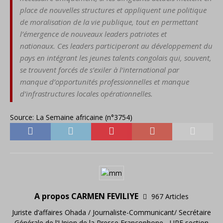
place de nouvelles
structures et appliquent une
politique
de moralisation de la
vie publique, tout en permet
tant
l’émergence de nouveaux
leaders patriotes et
nationaux.
Ces leaders participeront au
développement du
pays en
intégrant les jeunes talents
congolais qui, souvent,
se
trouvent forcés de s’exiler à
l’international par
manque
d’opportunités profession
nelles et manque
d’infrastruc
tures locales opérationn
elles.
Source: La Semaine africaine (n°3754)
A propos CARMEN FEVILIYE
967 Articles
Juriste d’affaires Ohada / Journaliste-Communicant/ Secrétaire
Générale de l'Union de la Presse Francophone - UPF section