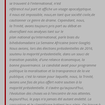
se
trouvent à l’international, n’est
référencé nul part et affiche un
visage apocalyptique.
Il nous est impossible, nous,
en tant que société civile,
de
cautionner ce genre de
drame. Cependant, nous,
la
Trinité, avons
toujours
pris
part au débat en
diversifiant
nos analyses tant sur le
plan
national
qu’international, par
le biais du
bihebdomadaire
La Semaine Africaine (voire
Google).
Nous avions, lors
des élections présidentielles
de 2016,
soutenu la majorité
présidentielle, dans un souci
de
transition paisible, d’une
relance économique, la
bonne
gouvernance. Le candidat
avait pour program
me
politique
la moralisation et la transpa
rence de la vie
publique, c’est
la raison pour laquelle, nous, la
Trinité,
avions une fois de plus
offert notre soutien à la
ma
jo
ri
té pr
és
identie
lle. Il s’avère
qu’aujourd’hui,
l’évolution des
choses va à l’encontre de nos
attentes.
Aujourd’hui, le pays
n’a jamais été autant endetté.
La
corruption et le clientélisme
battent leur plein. On trouve
à