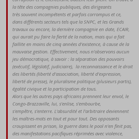
la tête des compagnies
publiques, des dirigeants
très
souvent incompétents et par
fois corrompus et ce,
dans
différents secteurs tels que la
SNPC, et les Grands
travaux
ou encore, la dernière compa
gnie en date, ECAIR,
qui aurait
pu faire la fierté de la nation,
mais qui a fait
faillite en moins
de cinq années d’existence, à
cause de la
mauvaise gestion.
Effectivement, nous n’obser
vons aucun
jeu démocratique,
à savoir : la séparation des
pouvoirs
(exécutif, législatif,
ju
dici
aire
), la re
conn
aissance
et le droit
des libertés (liberté
d’assoc
iation, liberté d’expres
sion,
liberté de
presse), le
pluralisme politique (plusieurs
partis),
égalité civique et la
participation de tous.
Alor
s que les autres pays
africains prennent leur envol,
le
Congo-B
razzav
ille, lui, s’en
lise, s’embourbe,
s’empêtre,
s’enterre. L’absurdité et l’arbi
traire deviennent
les maîtres-
mots en tout et pour tout. Des
opposants
croupissent en pri
son, la guerre dans le pool n’en fi
nit pas,
des manifestations
pacifiques réprimées avec
violence,