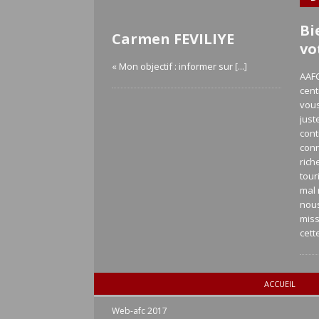
Bi
Carmen FEVILIYE
vo
« Mon objectif : informer sur
[...]
AAFC
cent
vous
just
cont
con
rich
tour
mal 
nou
miss
cett
ACCUEIL
Web-afc 2017