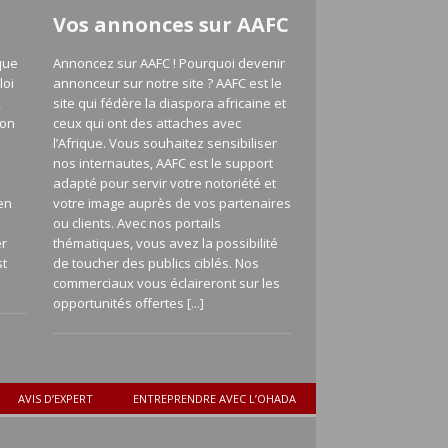
Vos annonces sur AAFC
que
Annoncez sur AAFC ! Pourquoi devenir
loi
annonceur sur notre site ? AAFC est le
,
site qui fédère la diaspora africaine et
ion
ceux qui ont des attaches avec
l’Afrique. Vous souhaitez sensibiliser
nos internautes, AAFC est le support
adapté pour servir votre notoriété et
en
votre image auprès de vos partenaires
a
ou clients. Avec nos portails
er
thématiques, vous avez la possibilité
st
de toucher des publics ciblés. Nos
commerciaux vous éclaireront sur les
opportunités offertes
[...]
AVIS D’EXPERT
ENTREPRENDRE AVEC L’OHADA