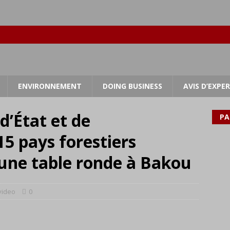
ENVIRONNEMENT
DOING BUSINESS
AVIS D’EXPE
d’État et de
PA
5 pays forestiers
 une table ronde à Bakou
video
0