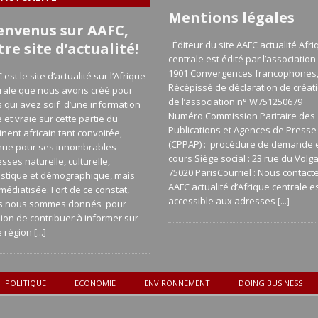
Mentions légales
envenus sur AAFC,
Éditeur du site AAFC actualité Afri
tre site d’actualité!
centrale est édité par l’association 
1901 Convergences francophones
 est le site d’actualité sur l’Afrique
Récépissé de déclaration de créat
rale que nous avons créé pour
de l’association n° W751250679
 qui avez soif d’une information
Numéro Commission Paritaire des
e et vraie sur cette partie du
Publications et Agences de Presse
inent africain tant convoitée,
(CPPAP) : procédure de demande 
nue pour ses innombrables
cours Siège social : 23 rue du Volg
esses naturelle, culturelle,
75020 ParisCourriel : Nous contact
istique et démographique, mais
AAFC actualité d’Afrique centrale e
médiatisée. Fort de ce constat,
accessible aux adresses
[...]
s nous sommes donnés pour
ion de contribuer à informer sur
e région
[...]
POLITIQUE
ECONOMIE
ENVIRONNEMENT
DOING BUSINESS