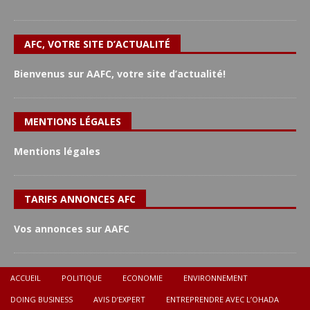
AFC, VOTRE SITE D’ACTUALITÉ
Bienvenus sur AAFC, votre site d’actualité!
MENTIONS LÉGALES
Mentions légales
TARIFS ANNONCES AFC
Vos annonces sur AAFC
ACCUEIL
POLITIQUE
ECONOMIE
ENVIRONNEMENT
DOING BUSINESS
AVIS D’EXPERT
ENTREPRENDRE AVEC L’OHADA