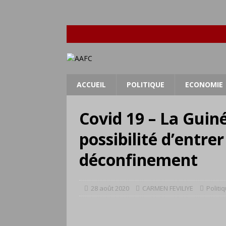
ACCUEIL
POLITIQUE
ECONOMIE
Covid 19 – La Guin
possibilité d’entre
déconfinement
28 août 2020
CARMEN FEVILIYE
Politi