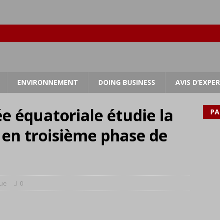
ENVIRONNEMENT
DOING BUSINESS
AVIS D’EXPE
ée équatoriale étudie la
PA
r en troisième phase de
que
0