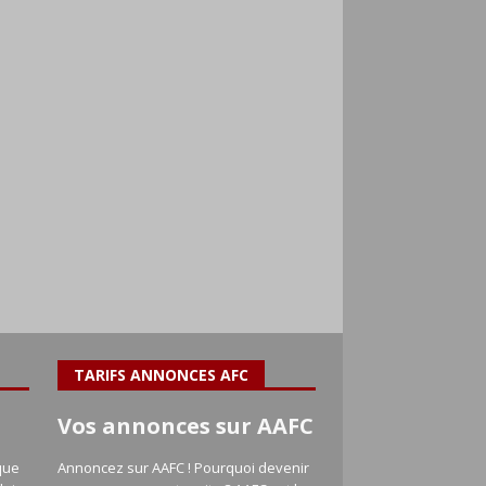
TARIFS ANNONCES AFC
Vos annonces sur AAFC
que
Annoncez sur AAFC ! Pourquoi devenir