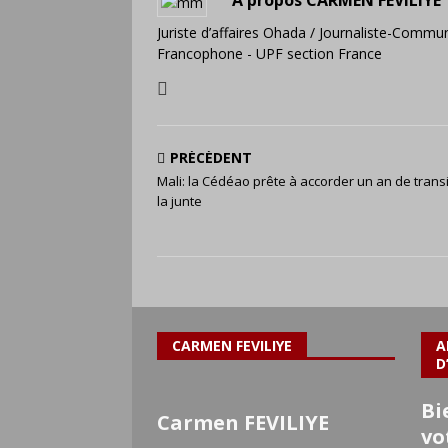
A propos CARMEN FEVILIYE
Juriste d’affaires Ohada / Journaliste-Commun
Francophone - UPF section France
PRÉCÉDENT
Mali: la Cédéao prête à accorder un an de transi
la junte
CARMEN FEVILIYE
A
D
Bi
Carmen FEVILIYE
vo