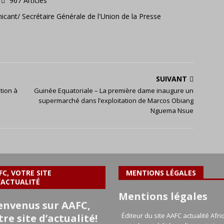
967 Articles
icant/ Secrétaire Générale de l'Union de la Presse
SUIVANT
tion à
Guinée Equatoriale – La première dame inaugure un
supermarché dans l’exploitation de Marcos Obiang
Nguema Nsue
FC, VOTRE SITE
MENTIONS LÉGALES
’ACTUALITÉ
Mentions légales
envenus sur AAFC,
Éditeur du site AAFC actualité Afri
tre site d’actualité!