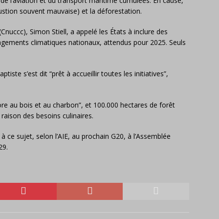
 de l’aviation et du transport maritime cumulées. En cause,
stion souvent mauvaise) et la déforestation.
(Cnuccc), Simon Stiell, a appelé les États à inclure des
agements climatiques nationaux, attendus pour 2025. Seuls
iste s’est dit “prêt à accueillir toutes les initiatives”,
 au bois et au charbon”, et 100.000 hectares de forêt
raison des besoins culinaires.
 ce sujet, selon l’AIE, au prochain G20, à l’Assemblée
29.