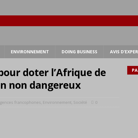
ENVIRONNEMENT
DOING BUSINESS
AVIS D’EXPE
our doter l’Afrique de
PA
on non dangereux
gences francophones
,
Environnement
,
Société
0