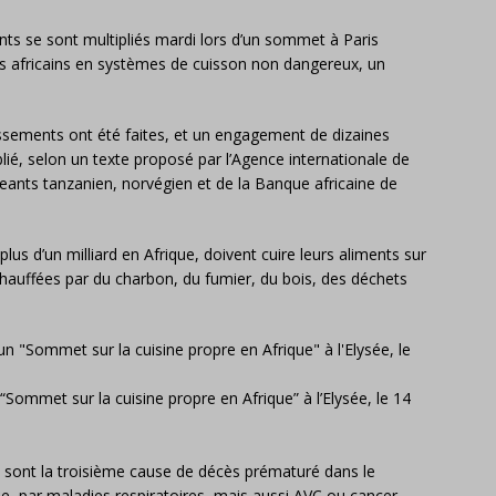
ts se sont multipliés mardi lors d’un sommet à Paris
s africains en systèmes de cuisson non dangereux, un
ssements ont été faites, et un engagement de dizaines
ublié, selon un texte proposé par l’Agence internationale de
igeants tanzanien, norvégien et de la Banque africaine de
plus d’un milliard en Afrique, doivent cuire leurs aliments sur
hauffées par du charbon, du fumier, du bois, des déchets
Sommet sur la cuisine propre en Afrique” à l’Elysée, le 14
sont la troisième cause de décès prématuré dans le
, par maladies respiratoires, mais aussi AVC ou cancer.