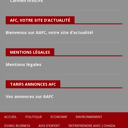
Carmen FEVILIYE
AFC, VOTRE SITE D’ACTUALITÉ
Bienvenus sur AAFC, votre site d’actualité!
MENTIONS LÉGALES
Mentions légales
TARIFS ANNONCES AFC
Vos annonces sur AAFC
ACCUEIL
POLITIQUE
ECONOMIE
ENVIRONNEMENT
DOING BUSINESS
AVIS D’EXPERT
ENTREPRENDRE AVEC L’OHADA