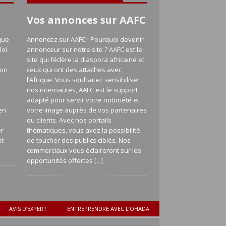
Vos annonces sur AAFC
que
Annoncez sur AAFC ! Pourquoi devenir
loi
annonceur sur notre site ? AAFC est le
,
site qui fédère la diaspora africaine et
ion
ceux qui ont des attaches avec
l’Afrique. Vous souhaitez sensibiliser
nos internautes, AAFC est le support
adapté pour servir votre notoriété et
en
votre image auprès de vos partenaires
a
ou clients. Avec nos portails
er
thématiques, vous avez la possibilité
st
de toucher des publics ciblés. Nos
commerciaux vous éclaireront sur les
opportunités offertes
[...]
AVIS D’EXPERT
ENTREPRENDRE AVEC L’OHADA