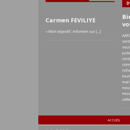
D
Bi
Carmen FEVILIYE
vo
« Mon objectif : informer sur
[...]
AAFC
cent
vous
just
cont
con
rich
tour
mal 
nou
miss
cett
ACCUEIL