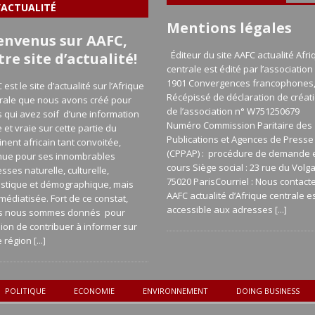
’ACTUALITÉ
Mentions légales
envenus sur AAFC,
Éditeur du site AAFC actualité Afri
tre site d’actualité!
centrale est édité par l’association 
1901 Convergences francophones
 est le site d’actualité sur l’Afrique
Récépissé de déclaration de créat
rale que nous avons créé pour
de l’association n° W751250679
 qui avez soif d’une information
Numéro Commission Paritaire des
e et vraie sur cette partie du
Publications et Agences de Presse
inent africain tant convoitée,
(CPPAP) : procédure de demande 
nue pour ses innombrables
cours Siège social : 23 rue du Volg
esses naturelle, culturelle,
75020 ParisCourriel : Nous contact
istique et démographique, mais
AAFC actualité d’Afrique centrale e
médiatisée. Fort de ce constat,
accessible aux adresses
[...]
s nous sommes donnés pour
ion de contribuer à informer sur
e région
[...]
POLITIQUE
ECONOMIE
ENVIRONNEMENT
DOING BUSINESS