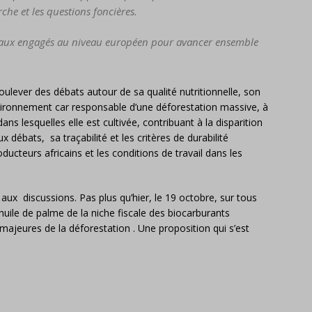
he et les questions foncières.
ravaux engagés au niveau européen pour avancer ensemble
ulever des débats autour de sa qualité nutritionnelle, son
vironnement car responsable d’une déforestation massive, à
s lesquelles elle est cultivée, contribuant à la disparition
débats, sa traçabilité et les critères de durabilité
cteurs africains et les conditions de travail dans les
 aux discussions. Pas plus qu’hier, le 19 octobre, sur tous
’huile de palme de la niche fiscale des biocarburants
ajeures de la déforestation . Une proposition qui s’est