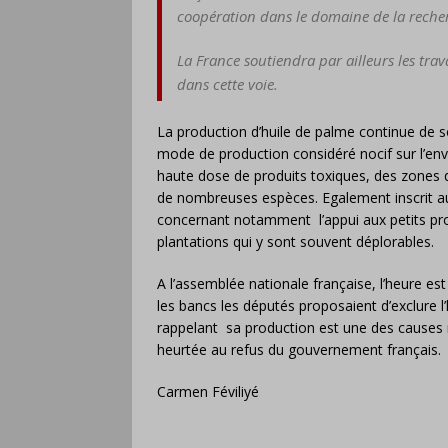
coopération dans le domaine de la recherc
La France soutiendra par ailleurs les t
dans cette voie.
La production d’huile de palme continue de so
mode de production considéré nocif sur l’en
haute dose de produits toxiques, des zones dan
de nombreuses espèces. Egalement inscrit aux 
concernant notamment l’appui aux petits produ
plantations qui y sont souvent déplorables.
A l’assemblée nationale française, l’heure est
les bancs les députés proposaient d’exclure l
rappelant sa production est une des causes m
heurtée au refus du gouvernement français.
Carmen Féviliyé