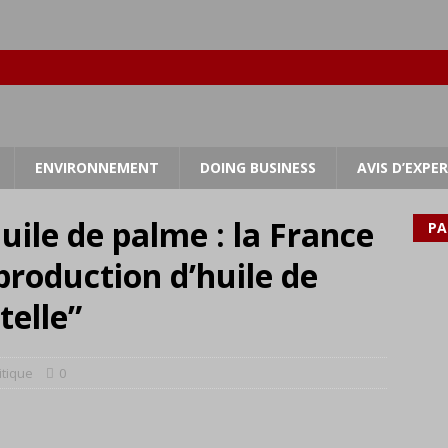
ENVIRONNEMENT
DOING BUSINESS
AVIS D’EXPE
ile de palme : la France
PA
production d’huile de
telle”
itique
0