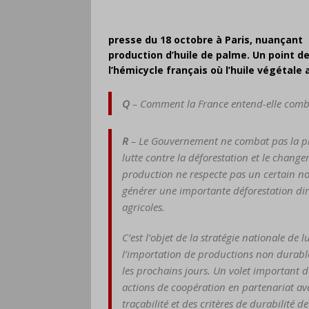
presse du 18 octobre à Paris, nuançant 
production d’huile de palme. Un point d
l’hémicycle français où l’huile végétale a
Q
– Comment la France entend-elle comba
R
– Le Gouvernement ne combat pas la pro
lutte contre la déforestation et le change
production ne respecte pas un certain no
générer une importante déforestation dir
agricoles.
C’est l’objet de la stratégie nationale de 
l’importation de productions non durable
les prochains jours. Un volet important de
actions de coopération en partenariat ave
traçabilité et des critères de durabilité d