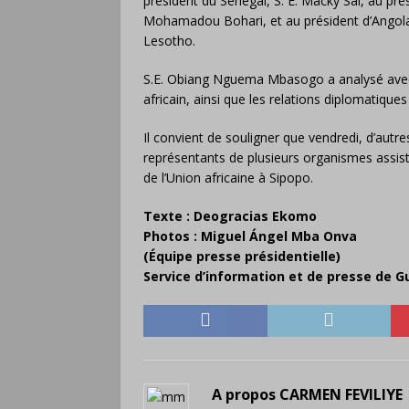
président du Sénégal, S. E. Macky Sal, au prés
Mohamadou Bohari, et au président d’Angola, 
Lesotho.
S.E. Obiang Nguema Mbasogo a analysé avec t
africain, ainsi que les relations diplomatique
Il convient de souligner que vendredi, d’autr
représentants de plusieurs organismes assis
de l’Union africaine à Sipopo.
Texte : Deogracias Ekomo
Photos : Miguel Ángel Mba Onva
(Équipe presse présidentielle)
Service d’information et de presse de G
A propos CARMEN FEVILIYE