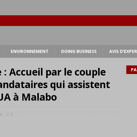
ENVIRONNEMENT
DOING BUSINESS
AVIS D’EXPE
: Accueil par le couple
PA
andataires qui assistent
UA à Malabo
ue
0