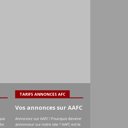
TARIFS ANNONCES AFC
Vos annonces sur AAFC
que
Annoncez sur AAFC ! Pourquoi devenir
loi
annonceur sur notre site ? AAFC est le