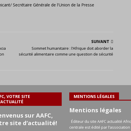
icant/ Secrétaire Générale de l'Union de la Presse
SUIVANT
ncia
Sommet humanitaire : l’Afrique doit aborder la
ion
sécurité alimentaire comme une question de sécurité
FC, VOTRE SITE
MENTIONS LÉGALES
’ACTUALITÉ
Mentions légales
envenus sur AAFC,
Éditeur du site AAFC actualité Afri
tre site d’actualité!
centrale est édité par l’association 