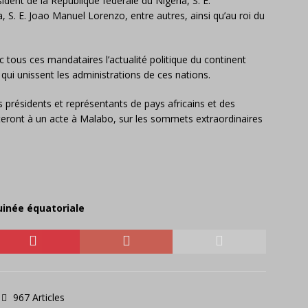
ident de la République fédérale du Nigeria, S. E.
S. E. Joao Manuel Lorenzo, entre autres, ainsi qu’au roi du
ous ces mandataires l’actualité politique du continent
s qui unissent les administrations de ces nations.
es présidents et représentants de pays africains et des
teront à un acte à Malabo, sur les sommets extraordinaires
uinée équatoriale
967 Articles