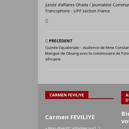
Juriste d’affaires Ohada / Journaliste-Commun
Francophone - UPF section France
PRÉCÉDENT
Guinée Equatoriale – Audience de Mme Consta
Mangue de Obiang avec la commissaire de l’Un
africaine
CARMEN FEVILIYE
A
D
Bi
Carmen FEVILIYE
vo
« Mon objectif : informer sur
[...]