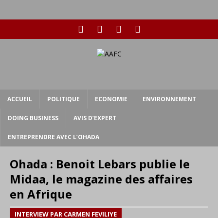
ACCUEIL
POLITIQUE
ECONOMIE
ENVIRONNEMENT
DOING BUSINESS
AVIS D’EXPERT
ENTREPRENDRE AVEC L’OHADA
Ohada : Benoit Lebars publie le
Midaa, le magazine des affaires
en Afrique
INTERVIEW PAR CARMEN FEVILIYE