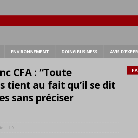
ENVIRONNEMENT
DOING BUSINESS
AVIS D’EXPE
nc CFA : “Toute
PA
 tient au fait qu’il se dit
s sans préciser
ie
0