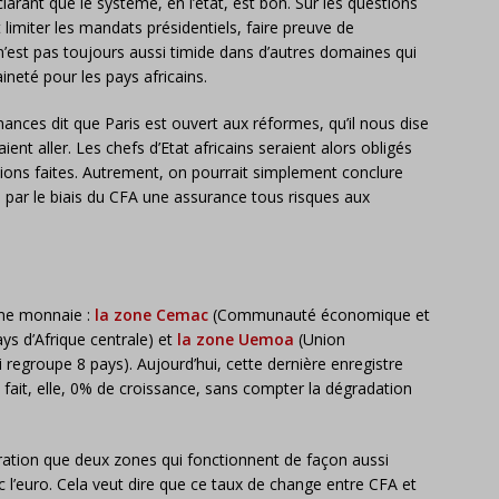
larant que le système, en l’état, est bon. Sur les questions
t limiter les mandats présidentiels, faire preuve de
’est pas toujours aussi timide dans d’autres domaines qui
ineté pour les pays africains.
inances dit que Paris est ouvert aux réformes, qu’il nous dise
nt aller. Les chefs d’Etat africains seraient alors obligés
ions faites. Autrement, on pourrait simplement conclure
e par le biais du CFA une assurance tous risques aux
ême monnaie :
la zone Cemac
(Communauté économique et
ays d’Afrique centrale) et
la zone Uemoa
(Union
regroupe 8 pays). Aujourd’hui, cette dernière enregistre
ait, elle, 0% de croissance, sans compter la dégradation
rration que deux zones qui fonctionnent de façon aussi
 l’euro. Cela veut dire que ce taux de change entre CFA et