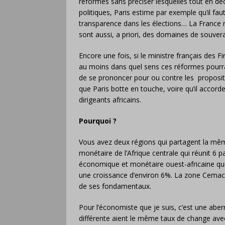
réformes sans préciser lesquelles tout en déc
politiques, Paris estime par exemple qu’il fau
transparence dans les élections… La France n
sont aussi, a priori, des domaines de souvera
Encore une fois, si le ministre français des F
au moins dans quel sens ces réformes pourraie
de se prononcer pour ou contre les proposit
que Paris botte en touche, voire qu’il accord
dirigeants africains.
Pourquoi ?
Vous avez deux régions qui partagent la m
monétaire de l’Afrique centrale qui réunit 6 p
économique et monétaire ouest-africaine qui 
une croissance d’environ 6%. La zone Cemac f
de ses fondamentaux.
Pour l’économiste que je suis, c’est une abe
différente aient le même taux de change avec