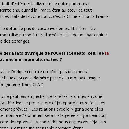
trait d’entériner la diversité de notre partenariat
soixante ans, quand la France était au cœur de tout.
 des Etats de la zone franc, c’est la Chine et non la France.
dollar. Le prix du cacao ivoirien est libellé en livre
’on utilise puisse être rattachée à celle de nos partenaires
re des échanges.
des Etats d’Afrique de l’Ouest (Cédéao), celui de
la
 pas une meilleure alternative ?
ys de l’Afrique centrale qui n’ont pas un schéma
de l’Ouest. Si cette dernière passe à la monnaie unique
s à garder le franc CFA ?
ao ne peut pas empêcher de faire les réformes en zone
ra effective. Le projet a été déjà reporté quatre fois. Les
cement prévue) ? Les relations avec le Nigeria sont-elles
tte monnaie ? Comment sera-t-elle gérée ? Il y a beaucoup
core de réponses. A contrario, nous disposons déjà d’un
formé. C’est une indispensable première étape.