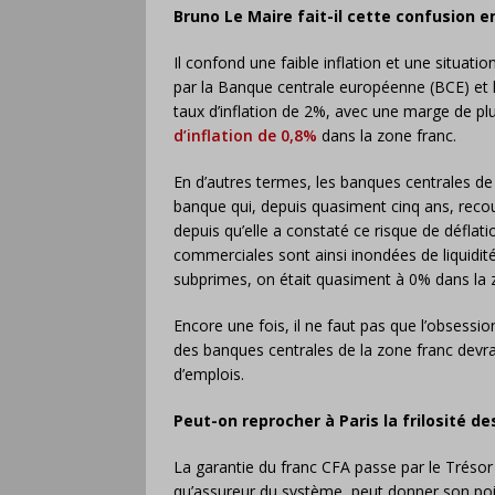
Bruno Le Maire fait-il cette confusion e
Il confond une faible inflation et une situation 
par la Banque centrale européenne (BCE) et 
taux d’inflation de 2%, avec une marge de p
d’inflation de 0,8%
dans la zone franc.
En d’autres termes, les banques centrales de
banque qui, depuis quasiment cinq ans, recou
depuis qu’elle a constaté ce risque de déflat
commerciales sont ainsi inondées de liquidités
subprimes, on était quasiment à 0% dans la 
Encore une fois, il ne faut pas que l’obsessio
des banques centrales de la zone franc devra
d’emplois.
Peut-on reprocher à Paris la frilosité d
La garantie du franc CFA passe par le Trésor 
qu’assureur du système, peut donner son poi