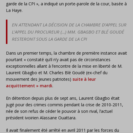
garde de la CPI », a indiqué un porte-parole de la cour, basée à
La Haye.
EN ATTENDANT LA DÉCISION DE LA CHAMBRE D’APPEL SUR
L’APPEL DU PROCUREUR (…) MM. GBAGBO ET BLÉ GOUDÉ
RESTERONT SOUS LA GARDE DE LA CPI
Dans un premier temps, la chambre de première instance avait
pourtant « constaté qu’il n’y avait pas de circonstances
exceptionnelles allant à l’encontre de la mise en liberté de M.
Laurent Gbagbo et M. Charles Blé Goudé (ex-chef du
mouvement des Jeunes patriotes)
suite à leur
acquittement » mardi
.
En détention depuis plus de sept ans, Laurent Gbagbo était
jugé pour des crimes commis pendant la crise de 2010-2011,
née de son refus de céder le pouvoir à son rival, l’actuel
président ivoirien Alassane Ouattara.
Il avait finalement été arrêté en avril 2011 par les forces du