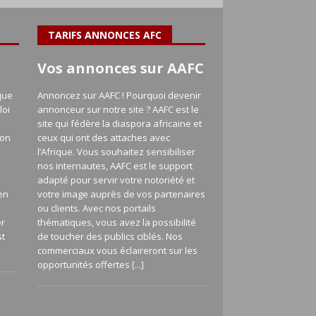
TARIFS ANNONCES AFC
Vos annonces sur AAFC
que
Annoncez sur AAFC ! Pourquoi devenir
loi
annonceur sur notre site ? AAFC est le
,
site qui fédère la diaspora africaine et
ion
ceux qui ont des attaches avec
l’Afrique. Vous souhaitez sensibiliser
nos internautes, AAFC est le support
adapté pour servir votre notoriété et
en
votre image auprès de vos partenaires
a
ou clients. Avec nos portails
er
thématiques, vous avez la possibilité
st
de toucher des publics ciblés. Nos
commerciaux vous éclaireront sur les
opportunités offertes
[...]