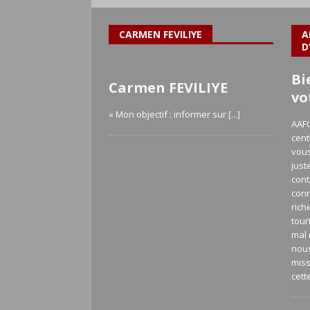
CARMEN FEVILIYE
A
D
Bi
Carmen FEVILIYE
vo
« Mon objectif : informer sur
[...]
AAFC
cent
vous
just
cont
con
rich
tour
mal 
nou
miss
cett