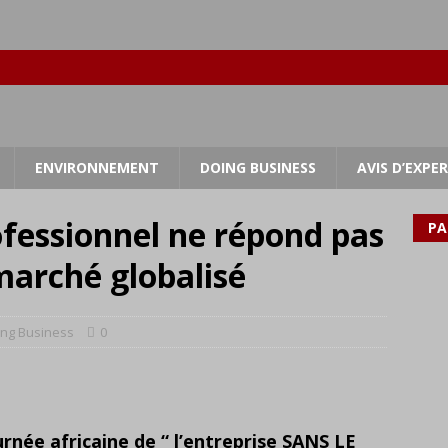
ENVIRONNEMENT
DOING BUSINESS
AVIS D’EXPE
fessionnel ne répond pas
PA
marché globalisé
ing Business
0
urnée africaine de “ l’entreprise SANS LE