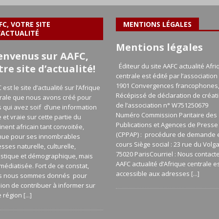
FC, VOTRE SITE
MENTIONS LÉGALES
’ACTUALITÉ
Mentions légales
envenus sur AAFC,
Éditeur du site AAFC actualité Afri
tre site d’actualité!
centrale est édité par l’association 
1901 Convergences francophones
 est le site d’actualité sur l’Afrique
Récépissé de déclaration de créat
rale que nous avons créé pour
de l’association n° W751250679
 qui avez soif d’une information
Numéro Commission Paritaire des
e et vraie sur cette partie du
Publications et Agences de Presse
inent africain tant convoitée,
(CPPAP) : procédure de demande 
nue pour ses innombrables
cours Siège social : 23 rue du Volg
esses naturelle, culturelle,
75020 ParisCourriel : Nous contact
istique et démographique, mais
AAFC actualité d’Afrique centrale e
médiatisée. Fort de ce constat,
accessible aux adresses
[...]
s nous sommes donnés pour
ion de contribuer à informer sur
e région
[...]