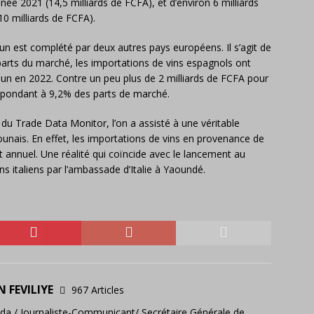
nnée 2021 (14,5 milliards de FCFA), et d’environ 6 milliards
10 milliards de FCFA).
n est complété par deux autres pays européens. Il s’agit de
parts du marché, les importations de vins espagnols ont
un en 2022. Contre un peu plus de 2 milliards de FCFA pour
espondant à 9,2% des parts de marché.
du Trade Data Monitor, l’on a assisté à une véritable
ounais. En effet, les importations de vins en provenance de
 annuel. Une réalité qui coïncide avec le lancement au
 italiens par l’ambassade d’Italie à Yaoundé.
N FEVILIYE
967 Articles
hada / Journaliste-Communicant/ Secrétaire Générale de