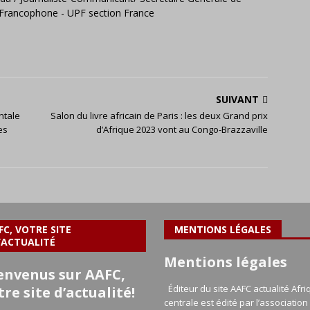
e Francophone - UPF section France
SUIVANT
ntale
Salon du livre africain de Paris : les deux Grand prix
es
d’Afrique 2023 vont au Congo-Brazzaville
FC, VOTRE SITE
MENTIONS LÉGALES
’ACTUALITÉ
Mentions légales
envenus sur AAFC,
Éditeur du site AAFC actualité Afri
tre site d’actualité!
centrale est édité par l’association 