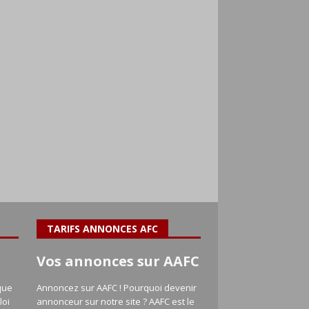
TARIFS ANNONCES AFC
Vos annonces sur AAFC
que
Annoncez sur AAFC ! Pourquoi devenir
loi
annonceur sur notre site ? AAFC est le