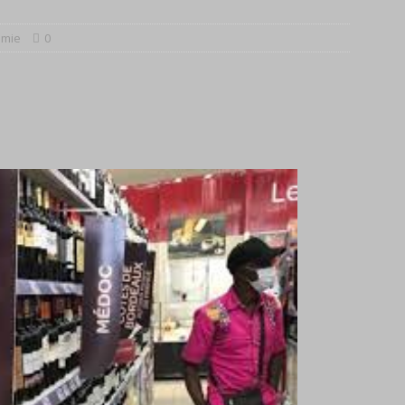
omie
0