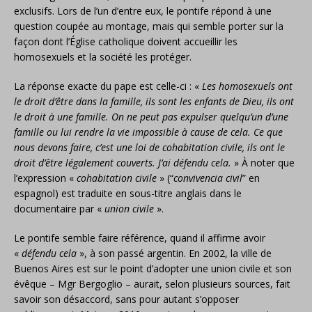
exclusifs. Lors de l’un d’entre eux, le pontife répond à une
question coupée au montage, mais qui semble porter sur la
façon dont l’Église catholique doivent accueillir les
homosexuels et la société les protéger.
La réponse exacte du pape est celle-ci : «
Les homosexuels ont
le droit d’être dans la famille, ils sont les enfants de Dieu, ils ont
le droit à une famille. On ne peut pas expulser quelqu’un d’une
famille ou lui rendre la vie impossible à cause de cela. Ce que
nous devons faire, c’est une loi de cohabitation civile, ils ont le
droit d’être légalement couverts. J’ai défendu cela.
» À noter que
l’expression «
cohabitation civile
» (“
convivencia civil
” en
espagnol) est traduite en sous-titre anglais dans le
documentaire par «
union civile
».
Le pontife semble faire référence, quand il affirme avoir
«
défendu cela
», à son passé argentin. En 2002, la ville de
Buenos Aires est sur le point d’adopter une union civile et son
évêque – Mgr Bergoglio – aurait, selon plusieurs sources, fait
savoir son désaccord, sans pour autant s’opposer