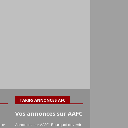
TARIFS ANNONCES AFC
Vos annonces sur AAFC
que
Annoncez sur AAFC ! Pourquoi devenir