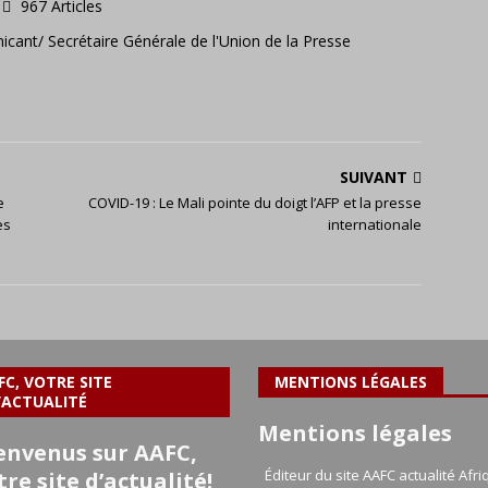
967 Articles
icant/ Secrétaire Générale de l'Union de la Presse
SUIVANT
e
COVID-19 : Le Mali pointe du doigt l’AFP et la presse
es
internationale
FC, VOTRE SITE
MENTIONS LÉGALES
’ACTUALITÉ
Mentions légales
envenus sur AAFC,
Éditeur du site AAFC actualité Afri
tre site d’actualité!