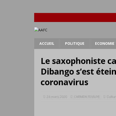
ACCUEIL
POLITIQUE
ECONOMIE
Le saxophoniste 
Dibango s’est étein
coronavirus
24 mars 2020
CARMEN FEVILIYE
Cultu