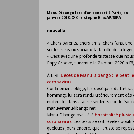
Manu Dibango lors d’un concert à Paris, en
janvier 2018. © Christophe Ena/AP/SIPA
nouvelle.
« Chers parents, chers amis, chers fans, une
sur les réseaux sociaux, la famille de la lé
« C’est avec une profonde tristesse que nou
Papy Groove, survenue le 24 mars 2020 à l’âge
À LIRE
Décès de Manu Dibango : le beat l
coronavirus
Confinement oblige, les obsèques de l’artiste a
hommage lui sera rendu ultérieurement dès q
incitent les fans à adresser leurs condoléan
manu@manudibango.net.
Manu Dibango avait été
hospitalisé plusie
coronavirus
. Les tests se ont révélés positif
quelques jours encore, que l’artiste se reposai