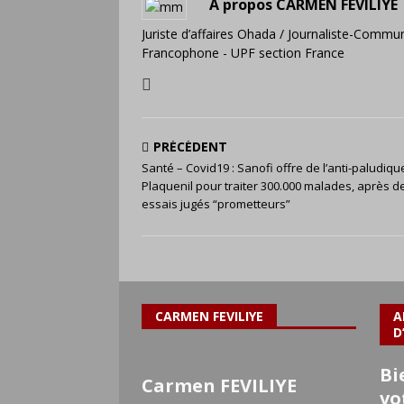
A propos CARMEN FEVILIYE
Juriste d’affaires Ohada / Journaliste-Commun
Francophone - UPF section France
PRÉCÉDENT
Santé – Covid19 : Sanofi offre de l’anti-paludiqu
Plaquenil pour traiter 300.000 malades, après d
essais jugés “prometteurs”
CARMEN FEVILIYE
A
D
Bi
Carmen FEVILIYE
vo