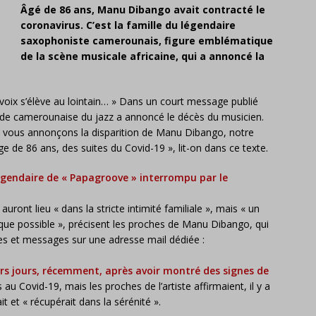
Âgé de 86 ans, Manu Dibango avait contracté le
coronavirus. C’est la famille du légendaire
saxophoniste camerounais, figure emblématique
de la scène musicale africaine, qui a annoncé la
 voix s’élève au lointain… » Dans un court message publié
gende camerounaise du jazz a annoncé le décès du musicien.
s vous annonçons la disparition de Manu Dibango, notre
 de 86 ans, des suites du Covid-19 », lit-on dans ce texte.
égendaire de « Papagroove » interrompu par le
uront lieu « dans la stricte intimité familiale », mais « un
ue possible », précisent les proches de Manu Dibango, qui
ces et messages sur une adresse mail dédiée :
urs jours, récemment, après avoir montré des signes de
s au Covid-19, mais les proches de l’artiste affirmaient, il y a
t et « récupérait dans la sérénité ».