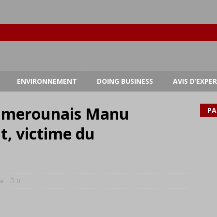
ENVIRONNEMENT
DOING BUSINESS
AVIS D’EXPE
camerounais Manu
PA
t, victime du
re
0