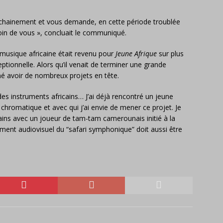
rochainement et vous demande, en cette période troublée
oin de vous », concluait le communiqué.
 musique africaine était revenu pour
Jeune Afrique
sur plus
ptionnelle. Alors qu’il venait de terminer une grande
mé avoir de nombreux projets en tête.
es instruments africains… J’ai déjà rencontré un jeune
hromatique et avec qui j’ai envie de mener ce projet. Je
ains avec un joueur de tam-tam camerounais initié à la
ent audiovisuel du “safari symphonique” doit aussi être