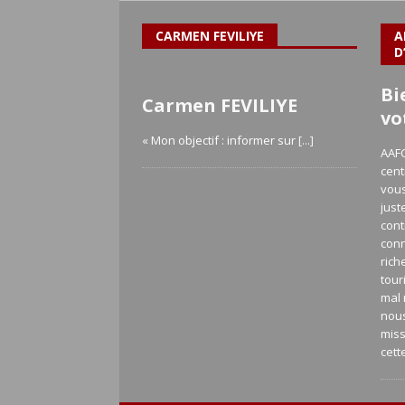
CARMEN FEVILIYE
A
D
Bi
Carmen FEVILIYE
vo
« Mon objectif : informer sur
[...]
AAFC
cent
vous
just
cont
con
rich
tour
mal 
nou
miss
cett