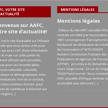
FC, VOTRE SITE
MENTIONS LÉGALES
’ACTUALITÉ
Mentions légales
envenus sur AAFC,
Éditeur du site AAFC actualité Afri
tre site d’actualité!
centrale est édité par l’association 
1901 Convergences francophones
 est le site d’actualité sur l’Afrique
Récépissé de déclaration de créat
rale que nous avons créé pour
de l’association n° W751250679
 qui avez soif d’une information
Numéro Commission Paritaire des
e et vraie sur cette partie du
Publications et Agences de Presse
inent africain tant convoitée,
(CPPAP) : procédure de demande 
nue pour ses innombrables
cours Siège social : 23 rue du Volg
esses naturelle, culturelle,
75020 ParisCourriel : Nous contact
istique et démographique, mais
AAFC actualité d’Afrique centrale e
médiatisée. Fort de ce constat,
accessible aux adresses
[...]
s nous sommes donnés pour
ion de contribuer à informer sur
e région
[...]