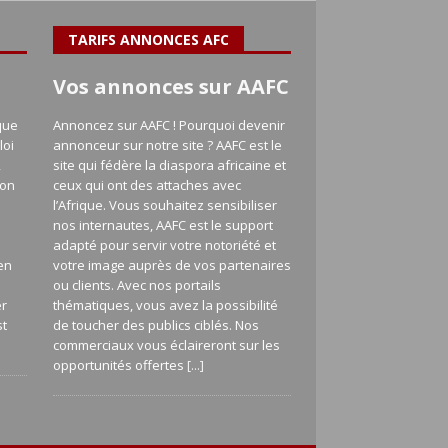
TARIFS ANNONCES AFC
Vos annonces sur AAFC
que
Annoncez sur AAFC ! Pourquoi devenir
loi
annonceur sur notre site ? AAFC est le
,
site qui fédère la diaspora africaine et
ion
ceux qui ont des attaches avec
l’Afrique. Vous souhaitez sensibiliser
nos internautes, AAFC est le support
adapté pour servir votre notoriété et
en
votre image auprès de vos partenaires
a
ou clients. Avec nos portails
er
thématiques, vous avez la possibilité
st
de toucher des publics ciblés. Nos
commerciaux vous éclaireront sur les
opportunités offertes
[...]