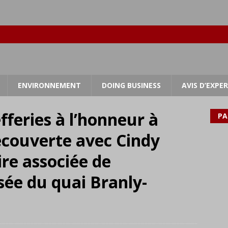
ENVIRONNEMENT
DOING BUSINESS
AVIS D’EXPE
feries à l’honneur à
PA
découverte avec Cindy
re associée de
sée du quai Branly-