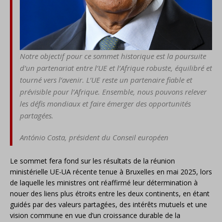
Notre objectif pour ce sommet historique est la poursuite
d’un partenariat entre l’UE et l’Afrique robuste, équilibré et
tourné vers l’avenir. L’UE reste un partenaire fiable et
prévisible pour l’Afrique. Ensemble, nous pouvons relever
les défis mondiaux et faire émerger des opportunités
partagées.
António Costa, président du Conseil européen
Le sommet fera fond sur les résultats de la réunion
ministérielle UE-UA récente tenue à Bruxelles en mai 2025, lors
de laquelle les ministres ont réaffirmé leur détermination à
nouer des liens plus étroits entre les deux continents, en étant
guidés par des valeurs partagées, des intérêts mutuels et une
vision commune en vue d’un croissance durable de la