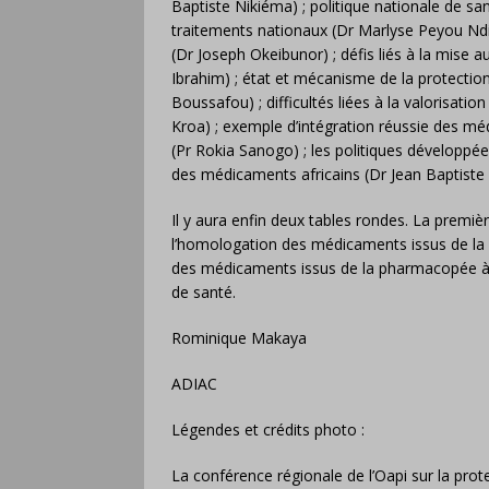
Baptiste Nikiéma) ; politique nationale de s
traitements nationaux (Dr Marlyse Peyou Ndi 
(Dr Joseph Okeibunor) ; défis liés à la mise
Ibrahim) ; état et mécanisme de la protectio
Boussafou) ; difficultés liées à la valorisat
Kroa) ; exemple d’intégration réussie des mé
(Pr Rokia Sanogo) ; les politiques développées
des médicaments africains (Dr Jean Baptiste
Il y aura enfin deux tables rondes. La premièr
l’homologation des médicaments issus de la 
des médicaments issus de la pharmacopée à 
de santé.
Rominique Makaya
ADIAC
Légendes et crédits photo :
La conférence régionale de l’Oapi sur la prote