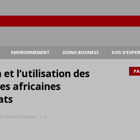
ENVIRONNEMENT
DOING BUSINESS
AVIS D’EXPE
 et l’utilisation des
PA
es africaines
ats
on classé
,
Politique
0