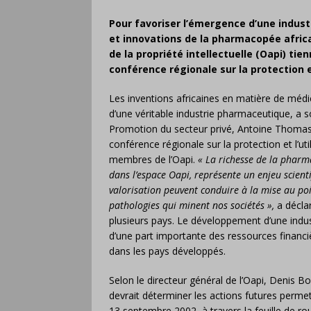
Pour favoriser l’émergence d’une indus
et innovations de la pharmacopée africa
de la propriété intellectuelle (Oapi) tie
conférence régionale sur la protection et
Les inventions africaines en matière de méd
d’une véritable industrie pharmaceutique, a s
Promotion du secteur privé, Antoine Thomas 
conférence régionale sur la protection et l’ut
membres de l’Oapi.
« La richesse de la pharma
dans l’espace Oapi, représente un enjeu scient
valorisation peuvent conduire à la mise au po
pathologies qui minent nos sociétés »,
a déclar
plusieurs pays. Le développement d’une indu
d’une part importante des ressources financ
dans les pays développés.
Selon le directeur général de l’Oapi, Denis B
devrait déterminer les actions futures permetta
13 septembre 2002, à travers la feuille de rout