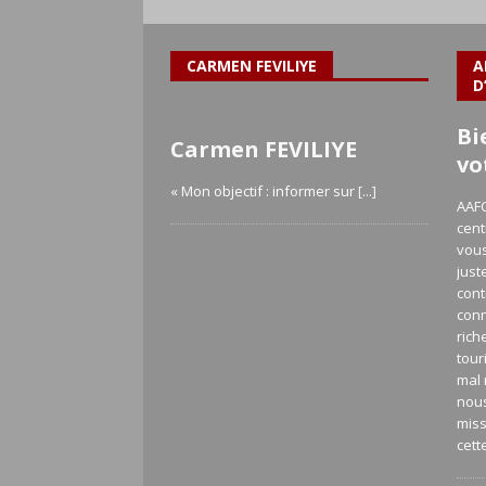
CARMEN FEVILIYE
A
D
Bi
Carmen FEVILIYE
vo
« Mon objectif : informer sur
[...]
AAFC
cent
vous
just
cont
con
rich
tour
mal 
nou
miss
cett