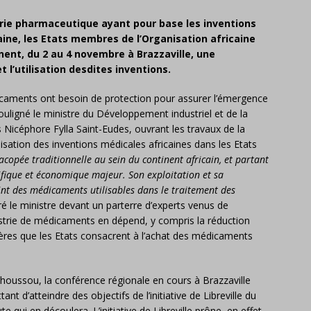
trie pharmaceutique ayant pour base les inventions
ine, les Etats membres de l’Organisation africaine
nnent, du 2 au 4 novembre à Brazzaville, une
 l’utilisation desdites inventions.
icaments ont besoin de protection pour assurer l’émergence
ouligné le ministre du Développement industriel et de la
Nicéphore Fylla Saint-Eudes, ouvrant les travaux de la
ilisation des inventions médicales africaines dans les Etats
copée traditionnelle au sein du continent africain, et partant
ifique et économique majeur. Son exploitation et sa
int des médicaments utilisables dans le traitement des
é le ministre devant un parterre d’experts venus de
strie de médicaments en dépend, y compris la réduction
ières que les Etats consacrent à l’achat des médicaments
ohoussou, la conférence régionale en cours à Brazzaville
nt d’atteindre des objectifs de l’initiative de Libreville du
e qui en découlera. L’initiative de Libreville prône, en effet,