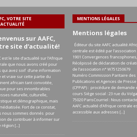
FC, VOTRE SITE
MENTIONS LÉGALES
’ACTUALITÉ
Mentions légales
envenus sur AAFC,
Éditeur du site AAFC actualité Afri
tre site d’actualité!
centrale est édité par l’association 
1901 Convergences francophones
 est le site d’actualité sur l’Afrique
Récépissé de déclaration de créat
rale que nous avons créé pour
de l’association n° W751250679
 qui avez soif d’une information
Numéro Commission Paritaire des
e et vraie sur cette partie du
Publications et Agences de Presse
inent africain tant convoitée,
(CPPAP) : procédure de demande 
nue pour ses innombrables
cours Siège social : 23 rue du Volg
esses naturelle, culturelle,
75020 ParisCourriel : Nous contact
istique et démographique, mais
AAFC actualité d’Afrique centrale e
médiatisée. Fort de ce constat,
accessible aux adresses
[...]
s nous sommes donnés pour
ion de contribuer à informer sur
e région
[...]