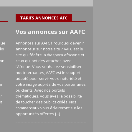
TARIFS ANNONCES AFC
Vos annonces sur AAFC
que
Annoncez sur AAFC ! Pourquoi devenir
loi
annonceur sur notre site ? AAFC est le
,
site qui fédère la diaspora africaine et
ion
ceux qui ont des attaches avec
l’Afrique. Vous souhaitez sensibiliser
nos internautes, AAFC est le support
adapté pour servir votre notoriété et
en
votre image auprès de vos partenaires
a
ou clients. Avec nos portails
er
thématiques, vous avez la possibilité
st
de toucher des publics ciblés. Nos
commerciaux vous éclaireront sur les
opportunités offertes
[...]