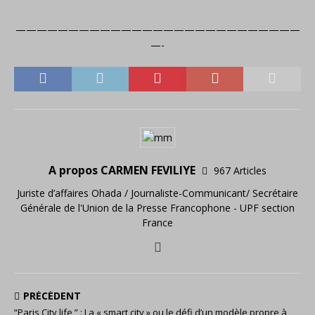
———————————————————————————
—-
A propos CARMEN FEVILIYE
967 Articles
Juriste d’affaires Ohada / Journaliste-Communicant/ Secrétaire
Générale de l'Union de la Presse Francophone - UPF section
France
PRÉCÉDENT
“Paris City life ” : La « smart city » ou le défi d’un modèle propre à