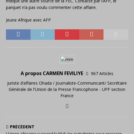
indiqué une autre source de la FEC. Contacté par l’AFP, le
parquet n’a pas voulu commenter cette affaire.
Jeune Afrique avec AFP
A propos CARMEN FEVILIYE
967 Articles
Juriste d’affaires Ohada / Journaliste-Communicant/ Secrétaire
Générale de l'Union de la Presse Francophone - UPF section
France
PRÉCÉDENT
L’Union africaine suspend le Mali, les putschistes sous pression