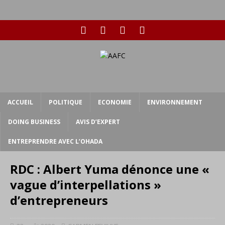
ACCUEIL
POLITIQUE
ECONOMIE
ENVIRONNEMENT
DOING BUSINESS
AVIS D’EXPERT
ENTREPRENDRE AVEC L’OHADA
RDC : Albert Yuma dénonce une «
vague d’interpellations »
d’entrepreneurs