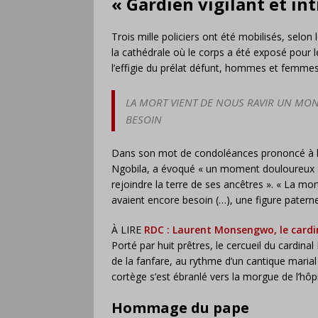
« Gardien vigilant et int
Trois mille policiers ont été mobilisés, selon
la cathédrale où le corps a été exposé pour l
l’effigie du prélat défunt, hommes et femmes
LA MORT VIENT DE NOUS RAVIR UN MO
BESOIN
Dans son mot de condoléances prononcé à la
Ngobila, a évoqué « un moment douloureux »
rejoindre la terre de ses ancêtres ». « La m
avaient encore besoin (…), une figure paternelle
À LIRE
RDC : Laurent Monsengwo, le cardin
Porté par huit prêtres, le cercueil du cardin
de la fanfare, au rythme d’un cantique marial 
cortège s’est ébranlé vers la morgue de l’hôp
Hommage du pape