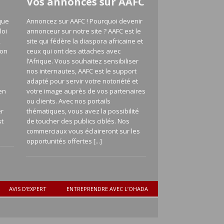
Vos annonces sur AAFC
que
Annoncez sur AAFC ! Pourquoi devenir
loi
annonceur sur notre site ? AAFC est le
,
site qui fédère la diaspora africaine et
ion
ceux qui ont des attaches avec
l’Afrique. Vous souhaitez sensibiliser
nos internautes, AAFC est le support
adapté pour servir votre notoriété et
en
votre image auprès de vos partenaires
a
ou clients. Avec nos portails
er
thématiques, vous avez la possibilité
st
de toucher des publics ciblés. Nos
commerciaux vous éclaireront sur les
opportunités offertes
[...]
AVIS D’EXPERT
ENTREPRENDRE AVEC L’OHADA