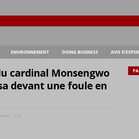
ENVIRONNEMENT
DOING BUSINESS
AVIS D’EXPE
 du cardinal Monsengwo
PA
sa devant une foule en
divin !
0