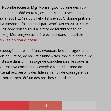
ai-Ndombe (Ouest), Mgr Monsengwo fut l’une des voix
ui se sont succédé en RDC, celui de Mobutu Sese Seko,
bila (2001-2019), puis Félix Tshisekedi. Ordonné prêtre en
 à Kinshasa, fait cardinal par Benoît XVI en 2010, cette
avait cédé son fauteuil à la tête de l’archidiocèse de
 Mgr Monsengwo avait été évacué dans la capitale
s », selon son diocèse.
appuyé au prélat défunt, évoquant le « courage » et la
is de justice, de paix et d’unité » très impliqué dans la vie
 tristesse dans un message de condoléances, le souverain
ngwo Pasinya comme un « exégète », un « homme de
ttentif aux besoins des fidèles, rempli de courage et de
it notamment été un des proches conseillers du pape