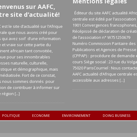
Mentions légales
envenus sur AAFC,
Éditeur du site AAFC actualité Afri
tre site d’actualité!
centrale est édité par l’association 
1901 Convergences francophones
 est le site d’actualité sur l’Afrique
Récépissé de déclaration de créat
rale que nous avons créé pour
de l’association n° W751250679
 qui avez soif d’une information
Numéro Commission Paritaire des
e et vraie sur cette partie du
Publications et Agences de Presse
inent africain tant convoitée,
(CPPAP) : procédure de demande 
nue pour ses innombrables
cours Siège social : 23 rue du Volg
esses naturelle, culturelle,
75020 ParisCourriel : Nous contact
istique et démographique, mais
AAFC actualité d’Afrique centrale e
médiatisée. Fort de ce constat,
accessible aux adresses
[...]
s nous sommes donnés pour
ion de contribuer à informer sur
e région
[...]
POLITIQUE
ECONOMIE
ENVIRONNEMENT
DOING BUSINESS