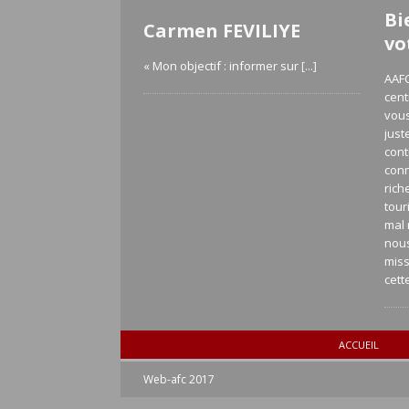
Bi
Carmen FEVILIYE
vo
« Mon objectif : informer sur
[...]
AAFC
cent
vous
just
cont
con
rich
tour
mal 
nou
miss
cett
ACCUEIL
Web-afc 2017