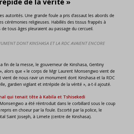
répide de la vérité »
 les autorités. Une grande foule a pris d’assaut les abords de
es cérémonies religieuses. Habillés des tissus frappés à
 de tous âges pleuraient au passage du cercueil.
NUMENT DONT KINSHASA ET LA RDC AVAIENT ENCORE
 fin de la messe, le gouverneur de Kinshasa, Gentiny
, alors que « le corps de Mgr Laurent Monsengwo vient de
ort vient de nous ravir un monument dont Kinshasa et la RDC
, gardien vigilant et intrépide de la vérité », a-t-il ajouté.
al qui tenait tête à Kabila et Tshisekedi
al Monsengwo a été réintroduit dans le corbillard sous le coup
repris en choeur par la foule. Escorté par la police, le
ital Saint Joseph, à Limete (centre de Kinshasa).