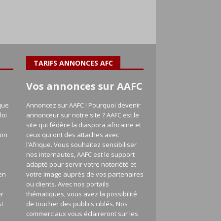
TARIFS ANNONCES AFC
Vos annonces sur AAFC
que
Annoncez sur AAFC ! Pourquoi devenir
loi
annonceur sur notre site ? AAFC est le
,
site qui fédère la diaspora africaine et
ion
ceux qui ont des attaches avec
l’Afrique. Vous souhaitez sensibiliser
nos internautes, AAFC est le support
adapté pour servir votre notoriété et
en
votre image auprès de vos partenaires
a
ou clients. Avec nos portails
er
thématiques, vous avez la possibilité
st
de toucher des publics ciblés. Nos
commerciaux vous éclaireront sur les