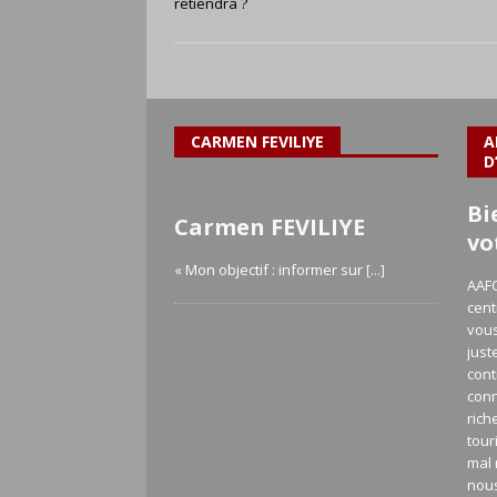
retiendra ?
CARMEN FEVILIYE
A
D
Bi
Carmen FEVILIYE
vo
« Mon objectif : informer sur
[...]
AAFC
cent
vous
just
cont
con
rich
tour
mal 
nou