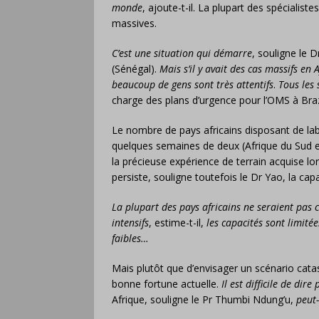
monde
, ajoute-t-il. La plupart des spécialist
massives.
C’est une situation qui démarre
, souligne le 
(Sénégal).
Mais s’il y avait des cas massifs en 
beaucoup de gens sont très attentifs
.
Tous les 
charge des plans d’urgence pour l’OMS à Braz
Le nombre de pays africains disposant de labo
quelques semaines de deux (Afrique du Sud et 
la précieuse expérience de terrain acquise lo
persiste, souligne toutefois le Dr Yao, la capa
La plupart des pays africains ne seraient pas c
intensifs
, estime-t-il,
les capacités sont limitée
faibles…
Mais plutôt que d’envisager un scénario catast
bonne fortune actuelle.
Il est difficile de dir
Afrique, souligne le Pr Thumbi Ndung’u,
peut