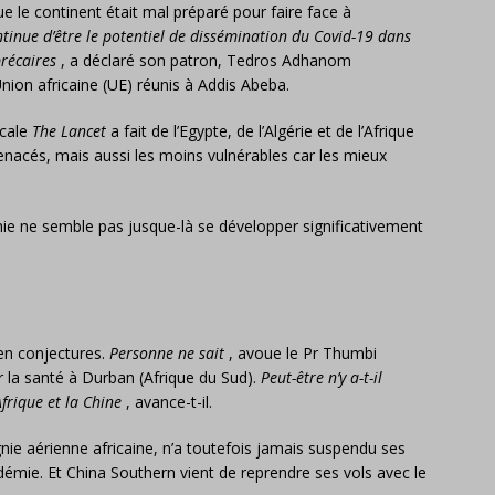
 le continent était mal préparé pour faire face à
tinue d’être le potentiel de dissémination du Covid-19 dans
précaires
, a déclaré son patron, Tedros Adhanom
nion africaine (UE) réunis à Addis Abeba.
icale
The Lancet
a fait de l’Egypte, de l’Algérie et de l’Afrique
menacés, mais aussi les moins vulnérables car les mieux
ie ne semble pas jusque-là se développer significativement
en conjectures.
Personne ne sait
, avoue le Pr Thumbi
ur la santé à Durban (Afrique du Sud).
Peut-être n’y a-t-il
frique et la Chine
, avance-t-il.
nie aérienne africaine, n’a toutefois jamais suspendu ses
pidémie. Et China Southern vient de reprendre ses vols avec le