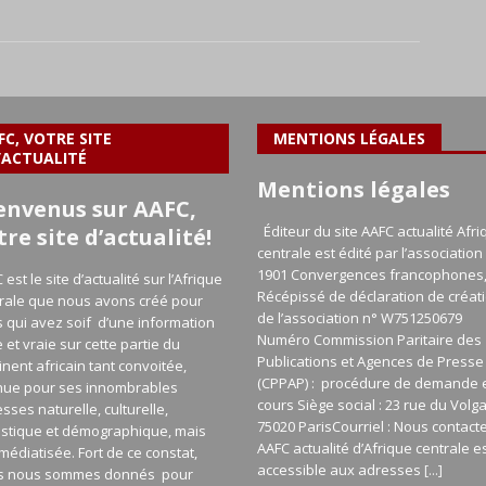
FC, VOTRE SITE
MENTIONS LÉGALES
’ACTUALITÉ
Mentions légales
envenus sur AAFC,
Éditeur du site AAFC actualité Afri
tre site d’actualité!
centrale est édité par l’association 
1901 Convergences francophones
 est le site d’actualité sur l’Afrique
Récépissé de déclaration de créat
rale que nous avons créé pour
de l’association n° W751250679
 qui avez soif d’une information
Numéro Commission Paritaire des
e et vraie sur cette partie du
Publications et Agences de Presse
inent africain tant convoitée,
(CPPAP) : procédure de demande 
nue pour ses innombrables
cours Siège social : 23 rue du Volg
esses naturelle, culturelle,
75020 ParisCourriel : Nous contact
istique et démographique, mais
AAFC actualité d’Afrique centrale e
médiatisée. Fort de ce constat,
accessible aux adresses
[...]
s nous sommes donnés pour