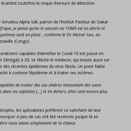
es écartent toutefois le risque d’erreurs de détection
Dr Amadou Alpha Sall, patron de l’Institut Pasteur de Dakar
Afrique, je pense qu’on le saurait car l’OMS est en alerte et
systèmes sont en place
, confirme le Dr Michel Yao, en
zaville (Congo).
ratoires capables d’identifier le Covid-19 est passé en
Sénégal) à 29, se félicite le médecin, qui insiste aussi sur
rs des récentes épidémies du virus Ebola. Un point faible
cité à contenir l’épidémie et à traiter ses victimes.
apables de traiter des cas sévères nécessitant des soins
s dans les capitales […] et en dehors, elles sont encore plus
rophe, les spécialistes préfèrent se satisfaire de leur
e pourquoi
si peu de cas ont été recensés jusque-là en
-être nous avons simplement de la chance
.