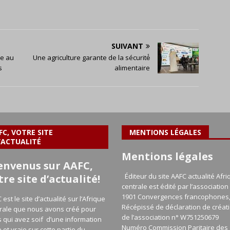
SUIVANT
ue au
Une agriculture garante de la sécurité́
s
alimentaire
FC, VOTRE SITE
MENTIONS LÉGALES
’ACTUALITÉ
Mentions légales
envenus sur AAFC,
Éditeur du site AAFC actualité Afri
tre site d’actualité!
centrale est édité par l’association 
1901 Convergences francophones
 est le site d’actualité sur l’Afrique
Récépissé de déclaration de créat
rale que nous avons créé pour
de l’association n° W751250679
 qui avez soif d’une information
Numéro Commission Paritaire des
e et vraie sur cette partie du