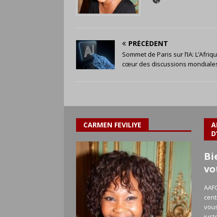
PRÉCÉDENT
Sommet de Paris sur l’IA: L’Afriq
cœur des discussions mondiale
CARMEN FEVILIYE
A
D
Bi
vo
AAFC
cent
vous
just