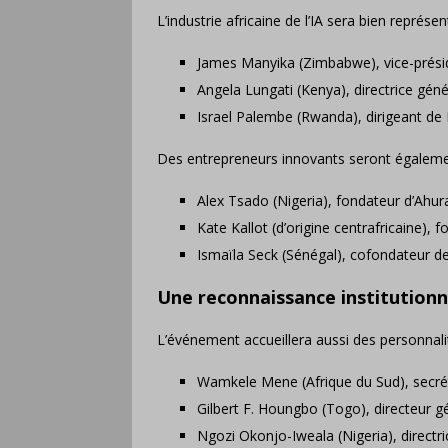
L’industrie africaine de l’IA sera bien représe
James Manyika (Zimbabwe), vice-présid
Angela Lungati (Kenya), directrice gén
Israel Palembe (Rwanda), dirigeant de 
Des entrepreneurs innovants seront égaleme
Alex Tsado (Nigeria), fondateur d’Ahura
Kate Kallot (d’origine centrafricaine), f
Ismaïla Seck (Sénégal), cofondateur d
Une reconnaissance institutionnel
L’événement accueillera aussi des personnalité
Wamkele Mene (Afrique du Sud), secréta
Gilbert F. Houngbo (Togo), directeur gé
Ngozi Okonjo-Iweala (Nigeria), direct