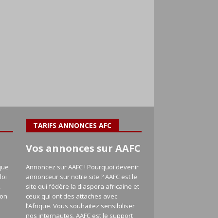
TARIFS ANNONCES AFC
Vos annonces sur AAFC
que
Annoncez sur AAFC ! Pourquoi devenir
loi
annonceur sur notre site ? AAFC est le
,
site qui fédère la diaspora africaine et
ion
ceux qui ont des attaches avec
l’Afrique. Vous souhaitez sensibiliser
nos internautes, AAFC est le support