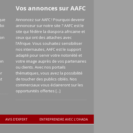
Vos annonces sur AAFC
que
Annoncez sur AAFC ! Pourquoi devenir
loi
annonceur sur notre site ? AAFC est le
,
site qui fédère la diaspora africaine et
ion
ceux qui ont des attaches avec
l’Afrique. Vous souhaitez sensibiliser
nos internautes, AAFC est le support
adapté pour servir votre notoriété et
en
votre image auprès de vos partenaires
a
ou clients. Avec nos portails
er
thématiques, vous avez la possibilité
st
de toucher des publics ciblés. Nos
commerciaux vous éclaireront sur les
opportunités offertes
[...]
AVIS D’EXPERT
ENTREPRENDRE AVEC L’OHADA