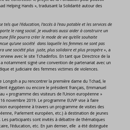
ad Helping Hands », traduisant la Solidarité autour des
tels que l’éducation, l’accès à l’eau potable et les services de
porte le rang social. Je voudrais aussi aider à construire un
e fille pourra créer le mode de vie qu’elle souhaite
aincue qu’une société dans laquelle les femmes ne sont pas
a une société plus juste, plus solidaire et plus prospère »
, a
terview avec le site Tchadinfos. En tant que Directrice de la
 a notamment signé une convention de partenariat avec un
idique et judiciaire des femmes victimes de violences.
lle Longoh a pu rencontrer la première dame du Tchad, le
ident égyptien ou encore le président français, Emmanuel
d au « programme des visiteurs de l’Union européenne »
au 16 novembre 2019. Le programme EUVP vise à faire
l’Union européenne à travers un programme de visites des
éenne, Parlement européen, etc.) à destination de jeunes
 Les participants sont invités à débattre de thématiques
aire, l’éducation, etc. En juin dernier, elle a été distinguée