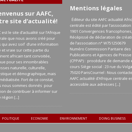
Mentions légales
envenus sur AAFC,
Éditeur du site AAFC actualité Afri
tre site d’actualité!
centrale est édité par l’association 
1901 Convergences francophones
 est le site d’actualité sur l’Afrique
Récépissé de déclaration de créat
rale que nous avons créé pour
de l’association n° W751250679
 qui avez soif d’une information
Numéro Commission Paritaire des
e et vraie sur cette partie du
Publications et Agences de Presse
inent africain tant convoitée,
(CPPAP) : procédure de demande 
nue pour ses innombrables
cours Siège social : 23 rue du Volg
esses naturelle, culturelle,
75020 ParisCourriel : Nous contact
istique et démographique, mais
AAFC actualité d’Afrique centrale e
médiatisée. Fort de ce constat,
accessible aux adresses
[...]
s nous sommes donnés pour
ion de contribuer à informer sur
e région
[...]
POLITIQUE
ECONOMIE
ENVIRONNEMENT
DOING BUSINESS