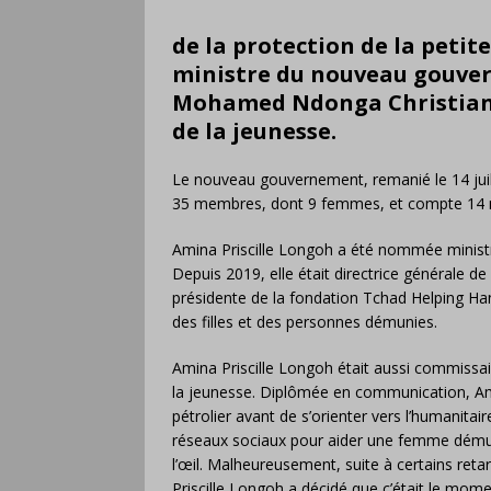
de la protection de la petite
ministre du nouveau gouve
Mohamed Ndonga Christian, 
de la jeunesse.
Le nouveau gouvernement, remanié le 14 juill
35 membres, dont 9 femmes, et compte 14 no
Amina Priscille Longoh a été nommée ministre
Depuis 2019, elle était directrice générale d
présidente de la fondation Tchad Helping Hand
des filles et des personnes démunies.
Amina Priscille Longoh était aussi commissai
la jeunesse. Diplômée en communication, Ami
pétrolier avant de s’orienter vers l’humanitaire
réseaux sociaux pour aider une femme démunie
l’œil. Malheureusement, suite à certains retar
Priscille Longoh a décidé que c’était le mome