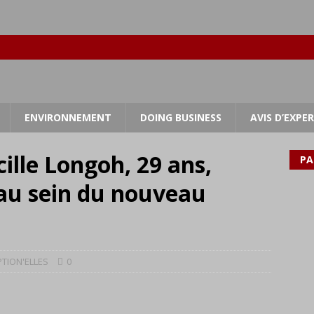
ENVIRONNEMENT
DOING BUSINESS
AVIS D’EXPE
ille Longoh, 29 ans,
PA
au sein du nouveau
TION'ELLES
0