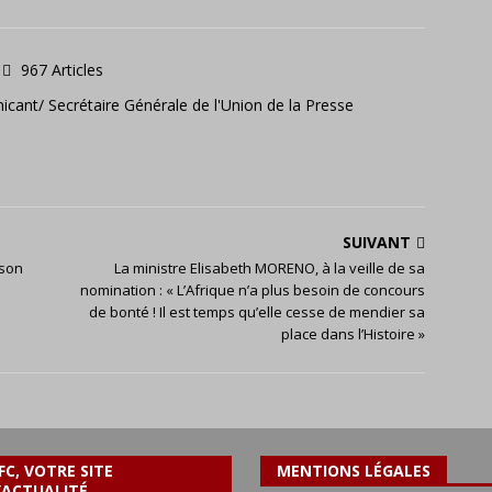
967 Articles
icant/ Secrétaire Générale de l'Union de la Presse
SUIVANT
 son
La ministre Elisabeth MORENO, à la veille de sa
nomination : « L’Afrique n’a plus besoin de concours
de bonté ! Il est temps qu’elle cesse de mendier sa
place dans l’Histoire »
FC, VOTRE SITE
MENTIONS LÉGALES
’ACTUALITÉ