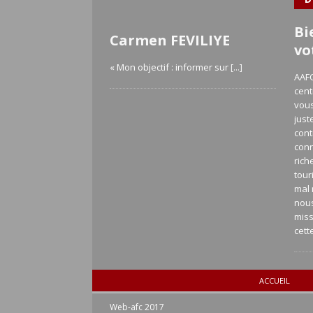
Bi
Carmen FEVILIYE
vo
« Mon objectif : informer sur
[...]
AAFC
cent
vous
just
cont
con
rich
tour
mal 
nou
miss
cett
ACCUEIL
Web-afc 2017