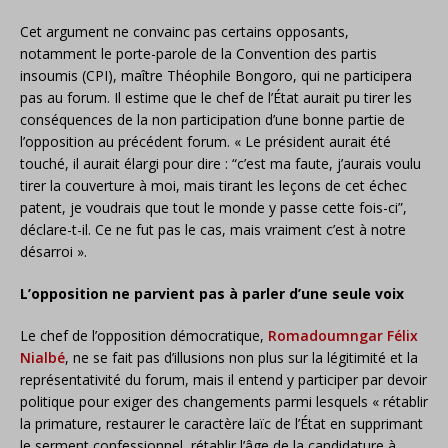
Cet argument ne convainc pas certains opposants,
notamment le porte-parole de la Convention des partis
insoumis (CPI), maître Théophile Bongoro, qui ne participera
pas au forum. Il estime que le chef de l’État aurait pu tirer les
conséquences de la non participation d’une bonne partie de
l’opposition au précédent forum. « Le président aurait été
touché, il aurait élargi pour dire : “c’est ma faute, j’aurais voulu
tirer la couverture à moi, mais tirant les leçons de cet échec
patent, je voudrais que tout le monde y passe cette fois-ci”,
déclare-t-il. Ce ne fut pas le cas, mais vraiment c’est à notre
désarroi ».
L’opposition ne parvient pas à parler d’une seule voix
Le chef de l’opposition démocratique,
Romadoumngar Félix
Nialbé
, ne se fait pas d’illusions non plus sur la légitimité et la
représentativité du forum, mais il entend y participer par devoir
politique pour exiger des changements parmi lesquels « rétablir
la primature, restaurer le caractère laïc de l’État en supprimant
le serment confessionnel, rétablir l’âge de la candidature à